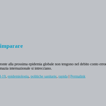
 imparare
e fronte alla prossima epidemia globale non tengono nel debito conto errori 
mazia internazionale si intrecciano.
d-19
,
epidemiologia
,
politiche sanitarie
,
rapida
|
Permalink