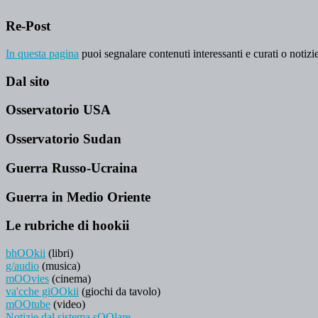
Re-Post
In questa pagina
puoi segnalare contenuti interessanti e curati o notizie
Dal sito
Osservatorio USA
Osservatorio Sudan
Guerra Russo-Ucraina
Guerra in Medio Oriente
Le rubriche di hookii
bhOOkii
(libri)
g/audio
(musica)
mOOvies
(cinema)
va'cche giOOkii
(giochi da tavolo)
mOOtube
(video)
Notizie dal sistema sOOlare