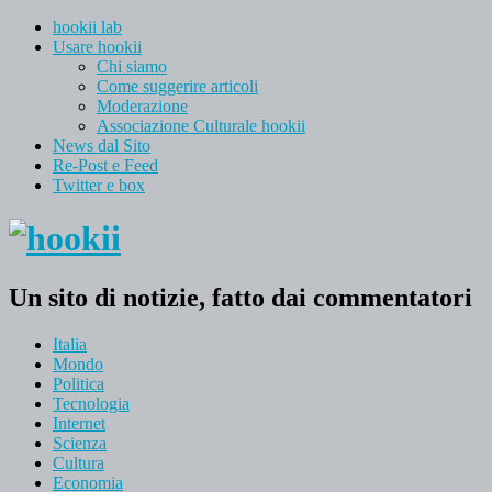
hookii lab
Usare hookii
Chi siamo
Come suggerire articoli
Moderazione
Associazione Culturale hookii
News dal Sito
Re-Post e Feed
Twitter e box
Un sito di notizie, fatto dai commentatori
Italia
Mondo
Politica
Tecnologia
Internet
Scienza
Cultura
Economia