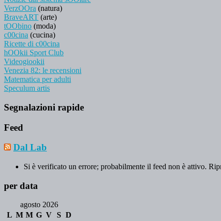
VerzOOra
(natura)
BraveART
(arte)
tOObino
(moda)
c00cina
(cucina)
Ricette di c00cina
hOOkii Sport Club
Videogiookii
Venezia 82: le recensioni
Matematica per adulti
Speculum artis
Segnalazioni rapide
Feed
Dal Lab
Si è verificato un errore; probabilmente il feed non è attivo. Rip
per data
agosto 2026
L
M
M
G
V
S
D