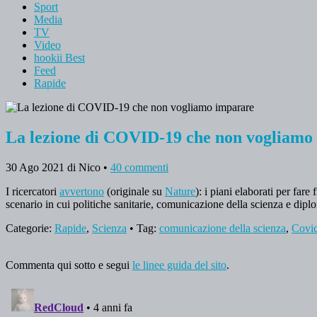
Sport
Media
TV
Video
hookii Best
Feed
Rapide
La lezione di COVID-19 che non vogliamo
30 Ago 2021
di Nico
•
40 commenti
I ricercatori
avvertono
(originale su
Nature
): i piani elaborati per far
scenario in cui politiche sanitarie, comunicazione della scienza e diplo
Categorie:
Rapide
,
Scienza
• Tag:
comunicazione della scienza
,
Covi
Commenta qui sotto e segui
le linee guida del sito
.