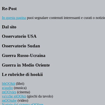
Re-Post
In questa pagina
puoi segnalare contenuti interessanti e curati o notizie
Dal sito
Osservatorio USA
Osservatorio Sudan
Guerra Russo-Ucraina
Guerra in Medio Oriente
Le rubriche di hookii
bhOOkii
(libri)
g/audio
(musica)
mOOvies
(cinema)
va'cche giOOkii
(giochi da tavolo)
mOOtube
(video)
Notizie dal sistema sOOlare