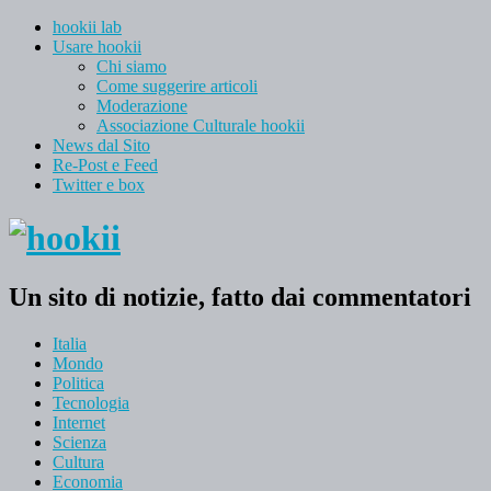
hookii lab
Usare hookii
Chi siamo
Come suggerire articoli
Moderazione
Associazione Culturale hookii
News dal Sito
Re-Post e Feed
Twitter e box
Un sito di notizie, fatto dai commentatori
Italia
Mondo
Politica
Tecnologia
Internet
Scienza
Cultura
Economia