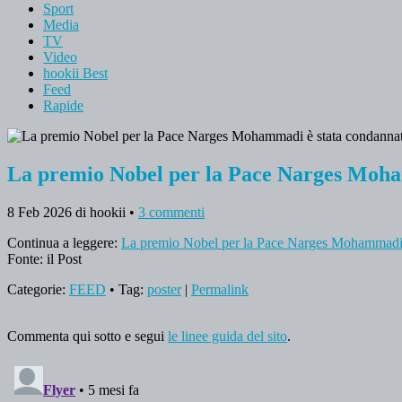
Sport
Media
TV
Video
hookii Best
Feed
Rapide
La premio Nobel per la Pace Narges Mohamm
8 Feb 2026
di hookii
•
3 commenti
Continua a leggere:
La premio Nobel per la Pace Narges Mohammadi è s
Fonte: il Post
Categorie:
FEED
• Tag:
poster
|
Permalink
Commenta qui sotto e segui
le linee guida del sito
.