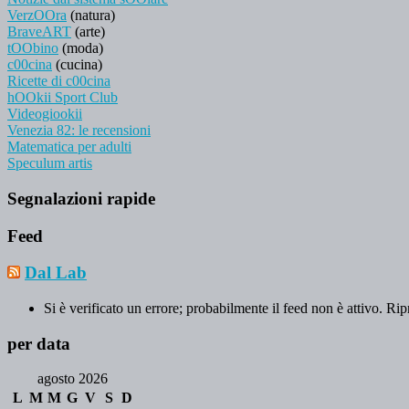
VerzOOra
(natura)
BraveART
(arte)
tOObino
(moda)
c00cina
(cucina)
Ricette di c00cina
hOOkii Sport Club
Videogiookii
Venezia 82: le recensioni
Matematica per adulti
Speculum artis
Segnalazioni rapide
Feed
Dal Lab
Si è verificato un errore; probabilmente il feed non è attivo. Rip
per data
agosto 2026
L
M
M
G
V
S
D