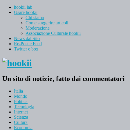
hookii lab
Usare hookii
Chi siamo
Come suggerire articoli
Moderazione
Associazione Culturale hookii
News dal Sito
Re-Post e Feed
Twitter e box
Un sito di notizie, fatto dai commentatori
Italia
Mondo
Politica
Tecnologia
Internet
Scienza
Cultura
Economia