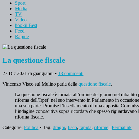
Sport
Media
TV
Video
hookii Best
Feed
Rapide
La questione fiscale
27 Dic 2021
di giangianni
•
13 commenti
Vincenzo Visco sul Mulino parla della
questione fiscale
.
La questione fiscale è tornata all’ordine del giorno nel dibatti
riforma dell’Irpef, nel suo intervento in Parlamento in occasion
una sua parte. Promise l’insediamento di una apposita Commission
l’indagine conoscitiva sopra ricordata che spesso riguardavano l
riforma fiscale.
Categorie:
Politica
• Tag:
draghi
,
fisco
,
rapida
,
riforme
|
Permalink