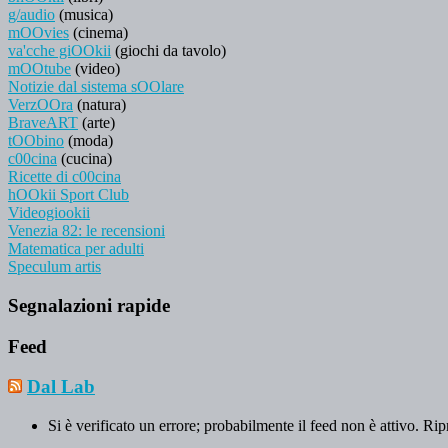
g/audio
(musica)
mOOvies
(cinema)
va'cche giOOkii
(giochi da tavolo)
mOOtube
(video)
Notizie dal sistema sOOlare
VerzOOra
(natura)
BraveART
(arte)
tOObino
(moda)
c00cina
(cucina)
Ricette di c00cina
hOOkii Sport Club
Videogiookii
Venezia 82: le recensioni
Matematica per adulti
Speculum artis
Segnalazioni rapide
Feed
Dal Lab
Si è verificato un errore; probabilmente il feed non è attivo. Rip