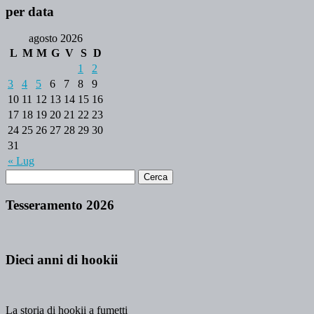
per data
agosto 2026
L
M
M
G
V
S
D
1
2
3
4
5
6
7
8
9
10
11
12
13
14
15
16
17
18
19
20
21
22
23
24
25
26
27
28
29
30
31
« Lug
Tesseramento 2026
Dieci anni di hookii
La storia di hookii a fumetti