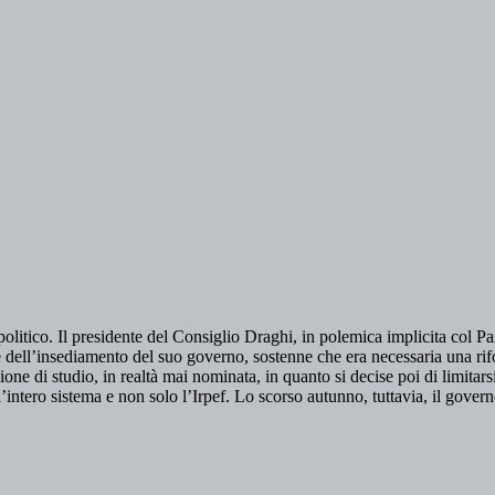
to politico. Il presidente del Consiglio Draghi, in polemica implicita co
e dell’insediamento del suo governo, sostenne che era necessaria una rifo
e di studio, in realtà mai nominata, in quanto si decise poi di limitarsi
’intero sistema e non solo l’Irpef. Lo scorso autunno, tuttavia, il gove