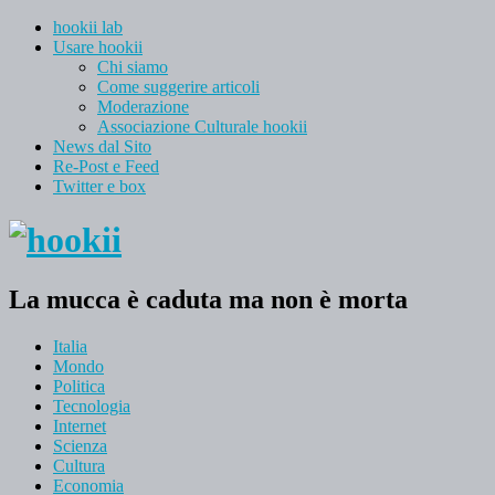
hookii lab
Usare hookii
Chi siamo
Come suggerire articoli
Moderazione
Associazione Culturale hookii
News dal Sito
Re-Post e Feed
Twitter e box
La mucca è caduta ma non è morta
Italia
Mondo
Politica
Tecnologia
Internet
Scienza
Cultura
Economia