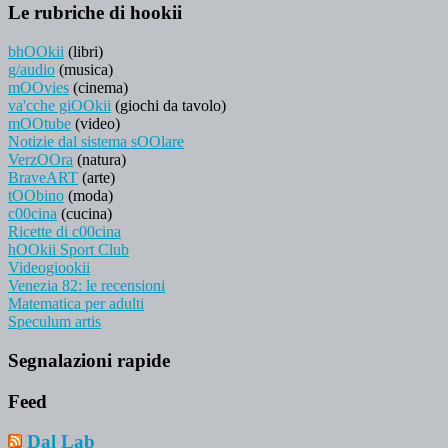
Le rubriche di hookii
bhOOkii
(libri)
g/audio
(musica)
mOOvies
(cinema)
va'cche giOOkii
(giochi da tavolo)
mOOtube
(video)
Notizie dal sistema sOOlare
VerzOOra
(natura)
BraveART
(arte)
tOObino
(moda)
c00cina
(cucina)
Ricette di c00cina
hOOkii Sport Club
Videogiookii
Venezia 82: le recensioni
Matematica per adulti
Speculum artis
Segnalazioni rapide
Feed
Dal Lab