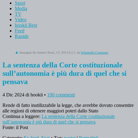
Sport
Media
TV
Video
hookii Best
Feed
Rapide
Immagine By Andrew Bossi, CC BY-SA 2.5, da
Wikimedia Commons
La sentenza della Corte costituzionale
sull’autonomia è più dura di quel che si
pensava
4 Dic 2024
di hookii
•
100 commenti
Rende di fatto inutilizzabile la legge, che avrebbe dovuto consentire
alle regioni di ottenere maggiori poteri dallo Stato
Continua a leggere:
La sentenza della Corte costituzionale
sull’autonomia è più dura di quel che si pensava
Fonte: il Post
Categorie:
Ex feed
,
Feat
• Tag:
poster
|
Permalink