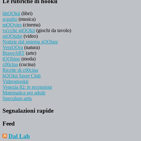
Le rubriche di hookii
bhOOkii
(libri)
g/audio
(musica)
mOOvies
(cinema)
va'cche giOOkii
(giochi da tavolo)
mOOtube
(video)
Notizie dal sistema sOOlare
VerzOOra
(natura)
BraveART
(arte)
tOObino
(moda)
c00cina
(cucina)
Ricette di c00cina
hOOkii Sport Club
Videogiookii
Venezia 82: le recensioni
Matematica per adulti
Speculum artis
Segnalazioni rapide
Feed
Dal Lab