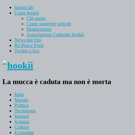
hookii lab
Usare hookii
Chi siamo
Come suggerire articoli
Moderazione
Associazione Culturale hookii
News dal Sito
Re-Post e Feed
Twitter e box
La mucca è caduta ma non è morta
Italia
Mondo
Politica
Tecnologia
Internet
Scienza
Cultura
Economia