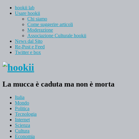
hookii lab
Usare hookii
Chi siamo
Come suggerire articoli
Moderazione
Associazione Culturale hookii
News dal Sito
Re-Post e Feed
Twitter e box
La mucca è caduta ma non è morta
Italia
Mondo
Politica
Tecnologia
Internet
Scienza
Cultura
Economia