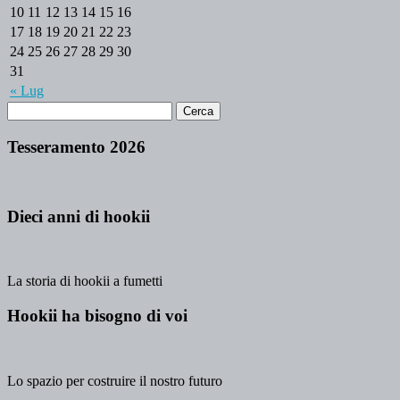
10
11
12
13
14
15
16
17
18
19
20
21
22
23
24
25
26
27
28
29
30
31
« Lug
Tesseramento 2026
Dieci anni di hookii
La storia di hookii a fumetti
Hookii ha bisogno di voi
Lo spazio per costruire il nostro futuro