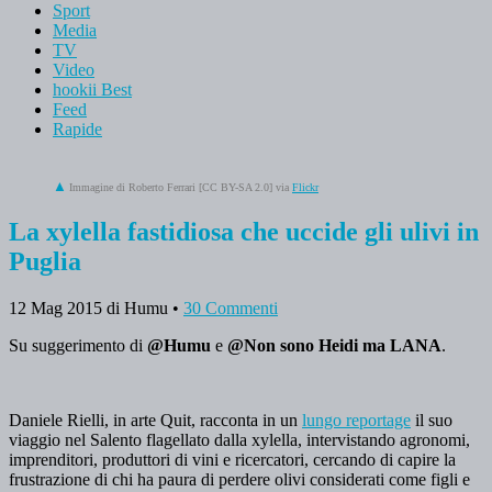
Sport
Media
TV
Video
hookii Best
Feed
Rapide
Immagine di Roberto Ferrari [CC BY-SA 2.0] via
Flickr
La xylella fastidiosa che uccide gli ulivi in
Puglia
12 Mag 2015
di Humu
•
30 Commenti
Su suggerimento di
@Humu
e
@Non sono Heidi ma LANA
.
Daniele Rielli, in arte Quit, racconta in un
lungo reportage
il suo
viaggio nel Salento flagellato dalla xylella, intervistando agronomi,
imprenditori, produttori di vini e ricercatori, cercando di capire la
frustrazione di chi ha paura di perdere olivi considerati come figli e