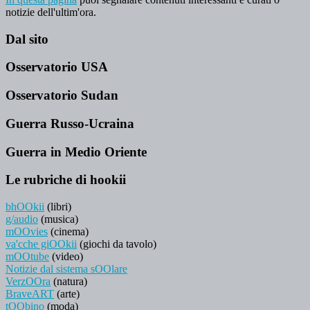
notizie dell'ultim'ora.
Dal sito
Osservatorio USA
Osservatorio Sudan
Guerra Russo-Ucraina
Guerra in Medio Oriente
Le rubriche di hookii
bhOOkii
(libri)
g/audio
(musica)
mOOvies
(cinema)
va'cche giOOkii
(giochi da tavolo)
mOOtube
(video)
Notizie dal sistema sOOlare
VerzOOra
(natura)
BraveART
(arte)
tOObino
(moda)