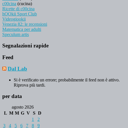
c00cina
(cucina)
Ricette di c00cina
hOOkii Sport Club
Videogiookii
Venezia 82: le recensioni
Matematica per adulti
Speculum artis
Segnalazioni rapide
Feed
Dal Lab
Si è verificato un errore; probabilmente il feed non è attivo.
Riprova più tardi.
per data
agosto 2026
L
M
M
G
V
S
D
1
2
3
4
5
6
7
8
9