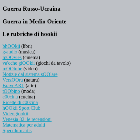
Guerra Russo-Ucraina
Guerra in Medio Oriente
Le rubriche di hookii
bhOOkii
(libri)
g/audio
(musica)
mOOvies
(cinema)
va'cche giOOkii
(giochi da tavolo)
mOOtube
(video)
Notizie dal sistema sOOlare
VerzOOra
(natura)
BraveART
(arte)
tOObino
(moda)
c00cina
(cucina)
Ricette di c00cina
hOOkii Sport Club
Videogiookii
Venezia 82: le recensioni
Matematica per adulti
Speculum artis