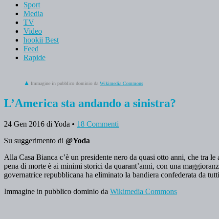
Sport
Media
TV
Video
hookii Best
Feed
Rapide
Immagine in pubblico dominio da
Wikimedia Commons
L’America sta andando a sinistra?
24 Gen 2016
di Yoda
•
18 Commenti
Su suggerimento di
@Yoda
Alla Casa Bianca c’è un presidente nero da quasi otto anni, che tra le 
pena di morte è ai minimi storici da quarant’anni, con una maggioranza
governatrice repubblicana ha eliminato la bandiera confederata da tutti
Immagine in pubblico dominio da
Wikimedia Commons