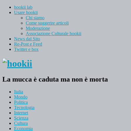
hookii lab
Usare hookii
Chi siamo
Come suggerire articoli
Moderazione
Associazione Culturale hookii
News dal Sito
Re-Post e Feed
Twitter e box
La mucca è caduta ma non è morta
Italia
Mondo
Politica
Tecnologia
Internet
Scienza
Cultura
Economia