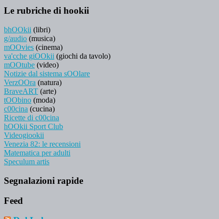
Le rubriche di hookii
bhOOkii
(libri)
g/audio
(musica)
mOOvies
(cinema)
va'cche giOOkii
(giochi da tavolo)
mOOtube
(video)
Notizie dal sistema sOOlare
VerzOOra
(natura)
BraveART
(arte)
tOObino
(moda)
c00cina
(cucina)
Ricette di c00cina
hOOkii Sport Club
Videogiookii
Venezia 82: le recensioni
Matematica per adulti
Speculum artis
Segnalazioni rapide
Feed