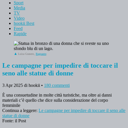
Sport
Media
TV
Video
hookii Best
Feed
Rapide
Luisa Granero,
Bagnante
.
Le campagne per impedire di toccare il
seno alle statue di donne
3 Apr 2025
di hookii
•
180 commenti
È una consuetudine in molte città turistiche, ma oltre ai danni
materiali c’è quello che dice sulla considerazione del corpo
femminile
Continua a leggere:
Le campagne per impedire di toccare il seno alle
statue di donne
Fonte: il Post