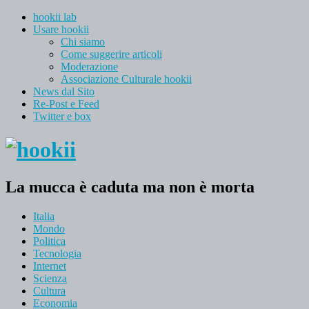
hookii lab
Usare hookii
Chi siamo
Come suggerire articoli
Moderazione
Associazione Culturale hookii
News dal Sito
Re-Post e Feed
Twitter e box
La mucca è caduta ma non è morta
Italia
Mondo
Politica
Tecnologia
Internet
Scienza
Cultura
Economia