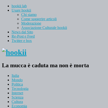
hookii lab
Usare hookii
Chi siamo
Come suggerire articoli
Moderazione
Associazione Culturale hookii
News dal Sito
Re-Post e Feed
Twitter e box
La mucca è caduta ma non è morta
Italia
Mondo
Politica
Tecnologia
Internet
Scienza
Cultura
Economia