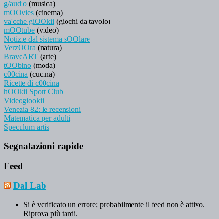
g/audio
(musica)
mOOvies
(cinema)
va'cche giOOkii
(giochi da tavolo)
mOOtube
(video)
Notizie dal sistema sOOlare
VerzOOra
(natura)
BraveART
(arte)
tOObino
(moda)
c00cina
(cucina)
Ricette di c00cina
hOOkii Sport Club
Videogiookii
Venezia 82: le recensioni
Matematica per adulti
Speculum artis
Segnalazioni rapide
Feed
Dal Lab
Si è verificato un errore; probabilmente il feed non è attivo.
Riprova più tardi.