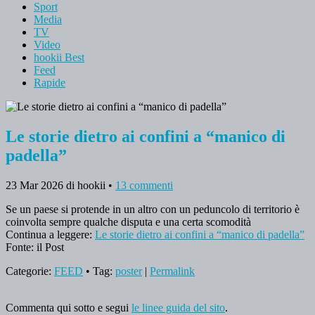
Sport
Media
TV
Video
hookii Best
Feed
Rapide
Le storie dietro ai confini a “manico di
padella”
23 Mar 2026
di hookii
•
13 commenti
Se un paese si protende in un altro con un peduncolo di territorio è
coinvolta sempre qualche disputa e una certa scomodità
Continua a leggere:
Le storie dietro ai confini a “manico di padella”
Fonte: il Post
Categorie:
FEED
• Tag:
poster
|
Permalink
Commenta qui sotto e segui
le linee guida del sito
.