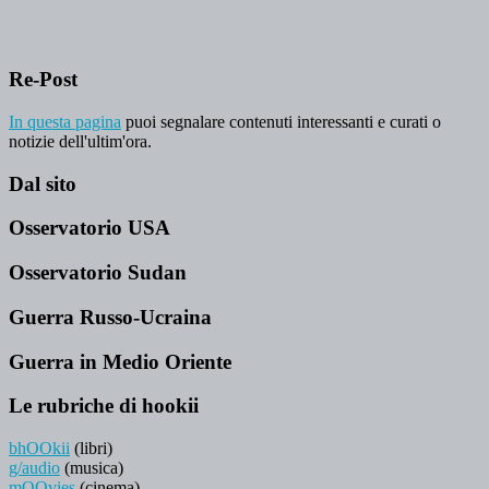
Re-Post
In questa pagina
puoi segnalare contenuti interessanti e curati o
notizie dell'ultim'ora.
Dal sito
Osservatorio USA
Osservatorio Sudan
Guerra Russo-Ucraina
Guerra in Medio Oriente
Le rubriche di hookii
bhOOkii
(libri)
g/audio
(musica)
mOOvies
(cinema)