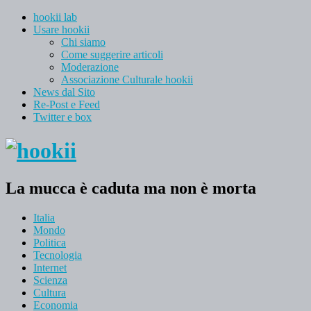
hookii lab
Usare hookii
Chi siamo
Come suggerire articoli
Moderazione
Associazione Culturale hookii
News dal Sito
Re-Post e Feed
Twitter e box
La mucca è caduta ma non è morta
Italia
Mondo
Politica
Tecnologia
Internet
Scienza
Cultura
Economia