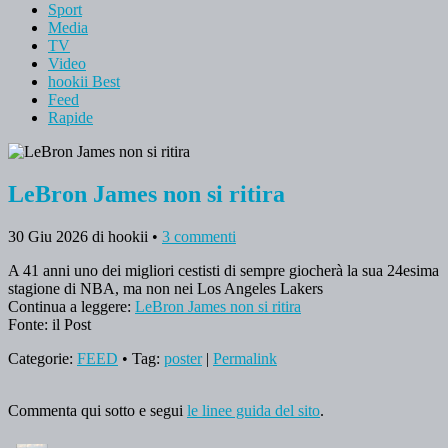
Sport
Media
TV
Video
hookii Best
Feed
Rapide
LeBron James non si ritira
30 Giu 2026
di hookii
•
3 commenti
A 41 anni uno dei migliori cestisti di sempre giocherà la sua 24esima
stagione di NBA, ma non nei Los Angeles Lakers
Continua a leggere:
LeBron James non si ritira
Fonte: il Post
Categorie:
FEED
• Tag:
poster
|
Permalink
Commenta qui sotto e segui
le linee guida del sito
.