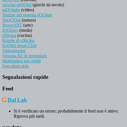
va'cche giOOkii
(giochi da tavolo)
mOOtube
(video)
Notizie dal sistema sOOlare
VerzOOra
(natura)
BraveART
(arte)
tOObino
(moda)
c00cina
(cucina)
Ricette di c00cina
hOOkii Sport Club
Videogiookii
Venezia 82: le recensioni
Matematica per adulti
Speculum artis
Segnalazioni rapide
Feed
Dal Lab
Si è verificato un errore; probabilmente il feed non è attivo.
Riprova più tardi.