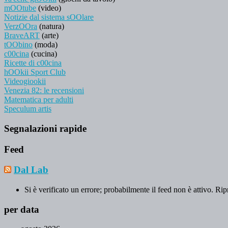
mOOtube
(video)
Notizie dal sistema sOOlare
VerzOOra
(natura)
BraveART
(arte)
tOObino
(moda)
c00cina
(cucina)
Ricette di c00cina
hOOkii Sport Club
Videogiookii
Venezia 82: le recensioni
Matematica per adulti
Speculum artis
Segnalazioni rapide
Feed
Dal Lab
Si è verificato un errore; probabilmente il feed non è attivo. Rip
per data