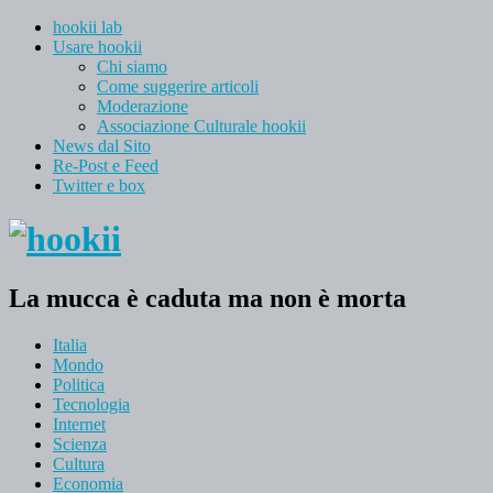
hookii lab
Usare hookii
Chi siamo
Come suggerire articoli
Moderazione
Associazione Culturale hookii
News dal Sito
Re-Post e Feed
Twitter e box
La mucca è caduta ma non è morta
Italia
Mondo
Politica
Tecnologia
Internet
Scienza
Cultura
Economia