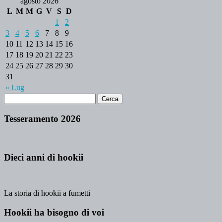
agosto 2026
L
M
M
G
V
S
D
1
2
3
4
5
6
7
8
9
10
11
12
13
14
15
16
17
18
19
20
21
22
23
24
25
26
27
28
29
30
31
« Lug
Tesseramento 2026
Dieci anni di hookii
La storia di hookii a fumetti
Hookii ha bisogno di voi