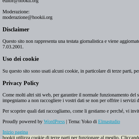
editor@hookii.org
Moderazione:
moderazione@hookii.org
Disclaimer
Questo sito non rappresenta una testata giornalistica e viene aggiornato
7.03.2001.
Uso dei cookie
Su questo sito sono usati alcuni cookie, in particolare di terze parti, p
Privacy Policy
Come molti altri siti web, per garantire il normale funzionamento del si
impegniamo a non raccogliere i vostri dati se non per offrire i servizi d
Per scoprire quali dati raccogliamo, come li gestiamo e perché, vi invi
Proudly powered by
WordPress
|
Tema: Yoko di
Elmastudio
Inizio pagina
hookii utilizza cookie di terze parti per funzionare al meglio. Cliccan