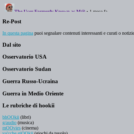
Re-Post
In questa pagina
puoi segnalare contenuti interessanti e curati o notizie
Dal sito
Osservatorio USA
Osservatorio Sudan
Guerra Russo-Ucraina
Guerra in Medio Oriente
Le rubriche di hookii
bhOOkii
(libri)
g/audio
(musica)
mOOvies
(cinema)
va'cche giOOkii
(giochi da tavolo)