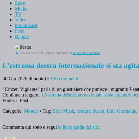
Sport
Media
TV
Video
hookii Best
Feed
Rapide
Svolta a destra obbligatoria, immagine da
Wikimedia Commons
L’estrema destra internazionale si sta agit
30 Giu 2026
di hookii
•
126 commenti
“Citizen Vigilante” parla di un giustiziere che punisce i migranti: è
Continua a leggere:
L’estrema destra internazionale si sta agitando pe
Fonte: il Post
Categorie:
Mondo
• Tag:
Elon Musk
,
estrema destra
,
film
,
Germania
,
Commenta qui sotto e segui
le linee guida del sito
.