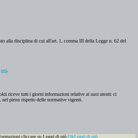
o alla disciplina di cui all'art. 1, comma III della Legge n. 62 del
a
qui
.
 riceve tutti i giorni informazioni relative ai suoi utenti: ci
, nel pieno rispetto delle normative vigenti.
formazioni cliccare su Leggi di più.
Ok
Leggi di più