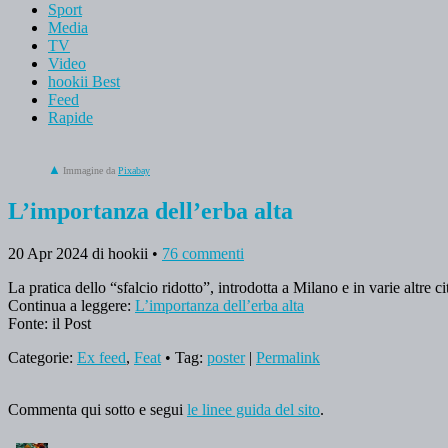
Sport
Media
TV
Video
hookii Best
Feed
Rapide
Immagine da
Pixabay
L’importanza dell’erba alta
20 Apr 2024
di hookii
•
76 commenti
La pratica dello “sfalcio ridotto”, introdotta a Milano e in varie altre 
Continua a leggere:
L’importanza dell’erba alta
Fonte: il Post
Categorie:
Ex feed
,
Feat
• Tag:
poster
|
Permalink
Commenta qui sotto e segui
le linee guida del sito
.