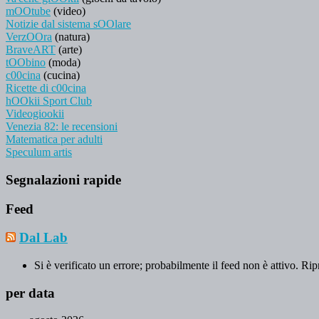
mOOtube
(video)
Notizie dal sistema sOOlare
VerzOOra
(natura)
BraveART
(arte)
tOObino
(moda)
c00cina
(cucina)
Ricette di c00cina
hOOkii Sport Club
Videogiookii
Venezia 82: le recensioni
Matematica per adulti
Speculum artis
Segnalazioni rapide
Feed
Dal Lab
Si è verificato un errore; probabilmente il feed non è attivo. Rip
per data