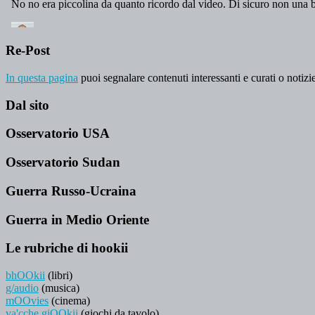
Re-Post
In questa pagina
puoi segnalare contenuti interessanti e curati o notizie
Dal sito
Osservatorio USA
Osservatorio Sudan
Guerra Russo-Ucraina
Guerra in Medio Oriente
Le rubriche di hookii
bhOOkii
(libri)
g/audio
(musica)
mOOvies
(cinema)
va'cche giOOkii
(giochi da tavolo)