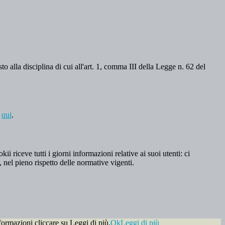
o alla disciplina di cui all'art. 1, comma III della Legge n. 62 del
a
qui
.
 riceve tutti i giorni informazioni relative ai suoi utenti: ci
, nel pieno rispetto delle normative vigenti.
formazioni cliccare su Leggi di più.
Ok
Leggi di più