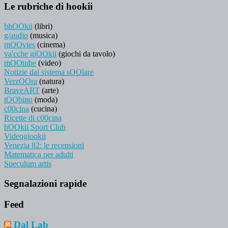
Le rubriche di hookii
bhOOkii
(libri)
g/audio
(musica)
mOOvies
(cinema)
va'cche giOOkii
(giochi da tavolo)
mOOtube
(video)
Notizie dal sistema sOOlare
VerzOOra
(natura)
BraveART
(arte)
tOObino
(moda)
c00cina
(cucina)
Ricette di c00cina
hOOkii Sport Club
Videogiookii
Venezia 82: le recensioni
Matematica per adulti
Speculum artis
Segnalazioni rapide
Feed
Dal Lab