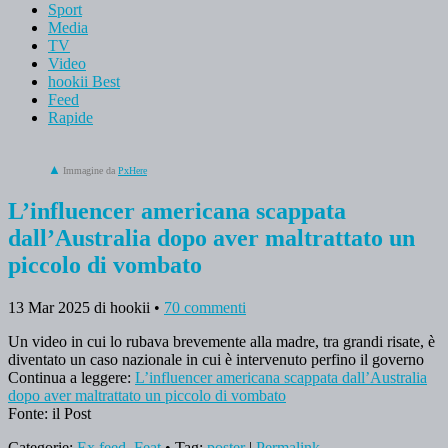
Sport
Media
TV
Video
hookii Best
Feed
Rapide
Immagine da
PxHere
L’influencer americana scappata
dall’Australia dopo aver maltrattato un
piccolo di vombato
13 Mar 2025
di hookii
•
70 commenti
Un video in cui lo rubava brevemente alla madre, tra grandi risate, è
diventato un caso nazionale in cui è intervenuto perfino il governo
Continua a leggere:
L’influencer americana scappata dall’Australia
dopo aver maltrattato un piccolo di vombato
Fonte: il Post
Categorie:
Ex feed
,
Feat
• Tag:
poster
|
Permalink