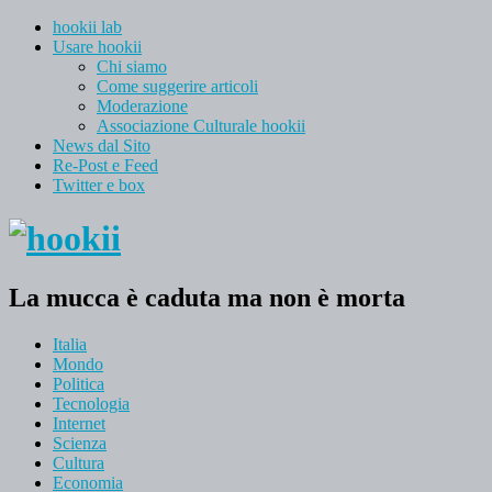
hookii lab
Usare hookii
Chi siamo
Come suggerire articoli
Moderazione
Associazione Culturale hookii
News dal Sito
Re-Post e Feed
Twitter e box
La mucca è caduta ma non è morta
Italia
Mondo
Politica
Tecnologia
Internet
Scienza
Cultura
Economia