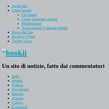
hookii lab
Usare hookii
Chi siamo
Come suggerire articoli
Moderazione
Associazione Culturale hookii
News dal Sito
Re-Post e Feed
Twitter e box
Un sito di notizie, fatto dai commentatori
Italia
Mondo
Politica
Tecnologia
Internet
Scienza
Cultura
Economia