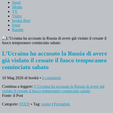
Sport
Media
TV
Video
hookii Best
Feed
Rapide
L’Ucraina ha accusato la Russia di avere
già violato il cessate il fuoco temporaneo
cominciato sabato
10 Mag 2026
di hookii
•
6 commenti
Continua a leggere:
L’Ucraina ha accusato la Russia di avere già
violato il cessate il fuoco temporaneo cominciato sabato
Fonte: il Post
Categorie:
FEED
• Tag:
poster
|
Permalink