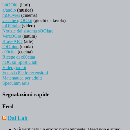
bhOOkii
(libri)
g/audio
(musica)
mOOvies
(cinema)
va'cche giOOkii
(giochi da tavolo)
mOOtube
(video)
Notizie dal sistema sOOlare
VerzOOra
(natura)
BraveART
(arte)
tOObino
(moda)
c00cina
(cucina)
Ricette di c00cina
hOOkii Sport Club
Videogiookii
Venezia 82: le recensioni
Matematica per adulti
Speculum artis
Segnalazioni rapide
Feed
Dal Lab
Si è verificato un errore; probabilmente il feed non è attivo.