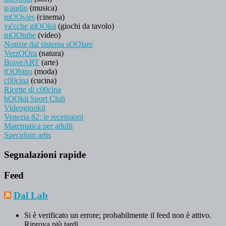
g/audio
(musica)
mOOvies
(cinema)
va'cche giOOkii
(giochi da tavolo)
mOOtube
(video)
Notizie dal sistema sOOlare
VerzOOra
(natura)
BraveART
(arte)
tOObino
(moda)
c00cina
(cucina)
Ricette di c00cina
hOOkii Sport Club
Videogiookii
Venezia 82: le recensioni
Matematica per adulti
Speculum artis
Segnalazioni rapide
Feed
Dal Lab
Si è verificato un errore; probabilmente il feed non è attivo.
Riprova più tardi.