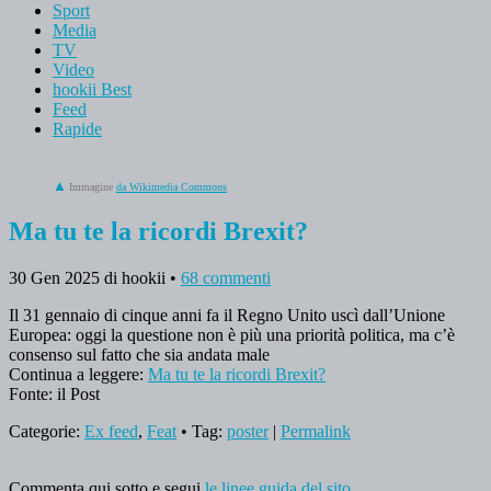
Sport
Media
TV
Video
hookii Best
Feed
Rapide
Immagine
da Wikimedia Commons
Ma tu te la ricordi Brexit?
30 Gen 2025
di hookii
•
68 commenti
Il 31 gennaio di cinque anni fa il Regno Unito uscì dall’Unione
Europea: oggi la questione non è più una priorità politica, ma c’è
consenso sul fatto che sia andata male
Continua a leggere:
Ma tu te la ricordi Brexit?
Fonte: il Post
Categorie:
Ex feed
,
Feat
• Tag:
poster
|
Permalink
Commenta qui sotto e segui
le linee guida del sito
.