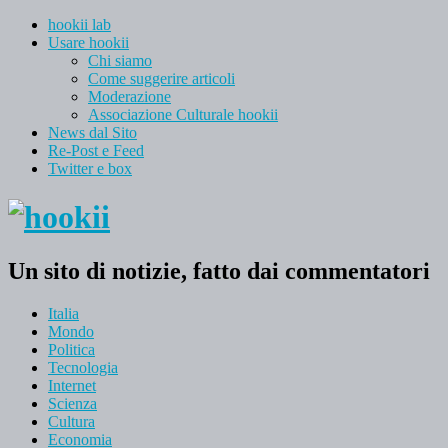
hookii lab
Usare hookii
Chi siamo
Come suggerire articoli
Moderazione
Associazione Culturale hookii
News dal Sito
Re-Post e Feed
Twitter e box
Un sito di notizie, fatto dai commentatori
Italia
Mondo
Politica
Tecnologia
Internet
Scienza
Cultura
Economia