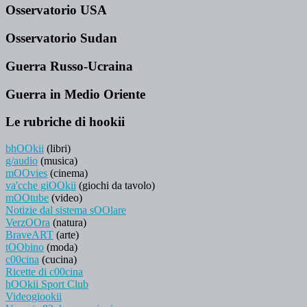
Osservatorio USA
Osservatorio Sudan
Guerra Russo-Ucraina
Guerra in Medio Oriente
Le rubriche di hookii
bhOOkii
(libri)
g/audio
(musica)
mOOvies
(cinema)
va'cche giOOkii
(giochi da tavolo)
mOOtube
(video)
Notizie dal sistema sOOlare
VerzOOra
(natura)
BraveART
(arte)
tOObino
(moda)
c00cina
(cucina)
Ricette di c00cina
hOOkii Sport Club
Videogiookii