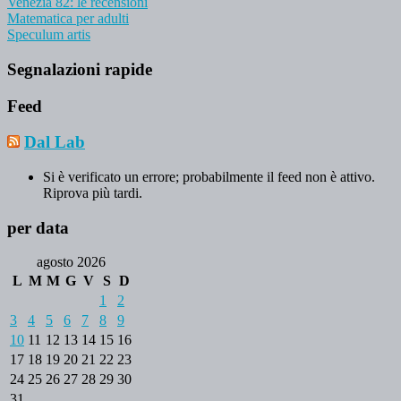
Venezia 82: le recensioni
Matematica per adulti
Speculum artis
Segnalazioni rapide
Feed
Dal Lab
Si è verificato un errore; probabilmente il feed non è attivo.
Riprova più tardi.
per data
agosto 2026
L
M
M
G
V
S
D
1
2
3
4
5
6
7
8
9
10
11
12
13
14
15
16
17
18
19
20
21
22
23
24
25
26
27
28
29
30
31