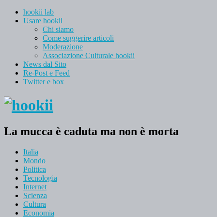
hookii lab
Usare hookii
Chi siamo
Come suggerire articoli
Moderazione
Associazione Culturale hookii
News dal Sito
Re-Post e Feed
Twitter e box
La mucca è caduta ma non è morta
Italia
Mondo
Politica
Tecnologia
Internet
Scienza
Cultura
Economia