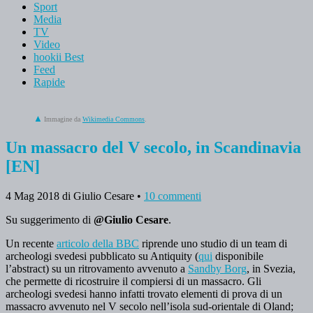
Sport
Media
TV
Video
hookii Best
Feed
Rapide
Immagine da
Wikimedia Commons
.
Un massacro del V secolo, in Scandinavia
[EN]
4 Mag 2018
di Giulio Cesare
•
10 commenti
Su suggerimento di
@Giulio Cesare
.
Un recente
articolo della BBC
riprende uno studio di un team di
archeologi svedesi pubblicato su Antiquity (
qui
disponibile
l’abstract) su un ritrovamento avvenuto a
Sandby Borg
, in Svezia,
che permette di ricostruire il compiersi di un massacro. Gli
archeologi svedesi hanno infatti trovato elementi di prova di un
massacro avvenuto nel V secolo nell’isola sud-orientale di Oland;