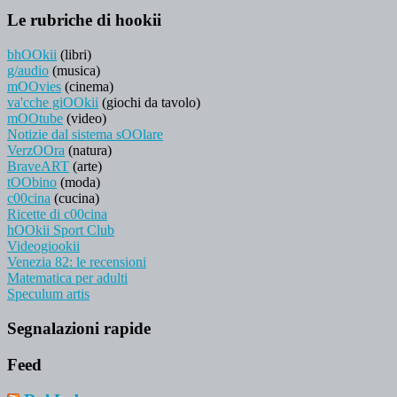
Le rubriche di hookii
bhOOkii
(libri)
g/audio
(musica)
mOOvies
(cinema)
va'cche giOOkii
(giochi da tavolo)
mOOtube
(video)
Notizie dal sistema sOOlare
VerzOOra
(natura)
BraveART
(arte)
tOObino
(moda)
c00cina
(cucina)
Ricette di c00cina
hOOkii Sport Club
Videogiookii
Venezia 82: le recensioni
Matematica per adulti
Speculum artis
Segnalazioni rapide
Feed