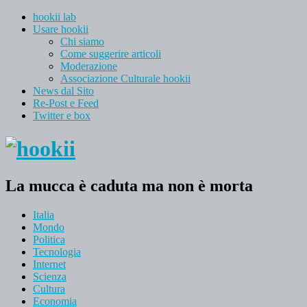
hookii lab
Usare hookii
Chi siamo
Come suggerire articoli
Moderazione
Associazione Culturale hookii
News dal Sito
Re-Post e Feed
Twitter e box
La mucca è caduta ma non è morta
Italia
Mondo
Politica
Tecnologia
Internet
Scienza
Cultura
Economia