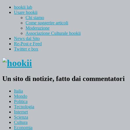
hookii lab
Usare hookii
Chi siamo
Come suggerire articoli
Moderazione
Associazione Culturale hookii
News dal Sito
Re-Post e Feed
Twitter e box
Un sito di notizie, fatto dai commentatori
Italia
Mondo
Politica
Tecnologia
Internet
Scienza
Cultura
Economia