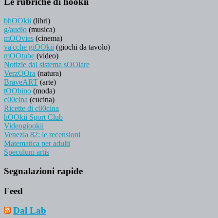
Le rubriche di hookii
bhOOkii
(libri)
g/audio
(musica)
mOOvies
(cinema)
va'cche giOOkii
(giochi da tavolo)
mOOtube
(video)
Notizie dal sistema sOOlare
VerzOOra
(natura)
BraveART
(arte)
tOObino
(moda)
c00cina
(cucina)
Ricette di c00cina
hOOkii Sport Club
Videogiookii
Venezia 82: le recensioni
Matematica per adulti
Speculum artis
Segnalazioni rapide
Feed
Dal Lab