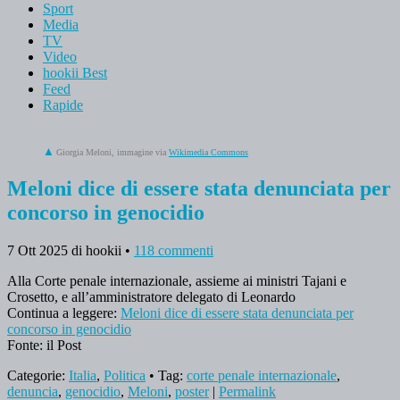
Sport
Media
TV
Video
hookii Best
Feed
Rapide
Giorgia Meloni, immagine via
Wikimedia Commons
Meloni dice di essere stata denunciata per
concorso in genocidio
7 Ott 2025
di hookii
•
118 commenti
Alla Corte penale internazionale, assieme ai ministri Tajani e
Crosetto, e all’amministratore delegato di Leonardo
Continua a leggere:
Meloni dice di essere stata denunciata per
concorso in genocidio
Fonte: il Post
Categorie:
Italia
,
Politica
• Tag:
corte penale internazionale
,
denuncia
,
genocidio
,
Meloni
,
poster
|
Permalink