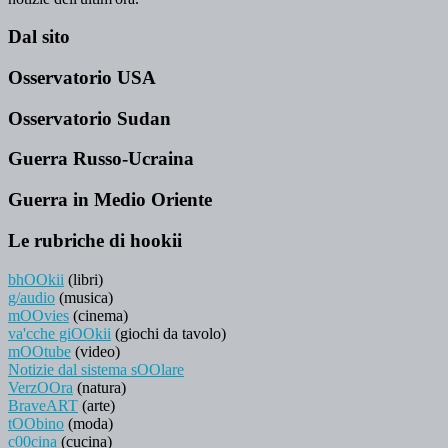
Dal sito
Osservatorio USA
Osservatorio Sudan
Guerra Russo-Ucraina
Guerra in Medio Oriente
Le rubriche di hookii
bhOOkii
(libri)
g/audio
(musica)
mOOvies
(cinema)
va'cche giOOkii
(giochi da tavolo)
mOOtube
(video)
Notizie dal sistema sOOlare
VerzOOra
(natura)
BraveART
(arte)
tOObino
(moda)
c00cina
(cucina)