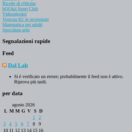
Ricette di c00cina
hOOkii Sport Club
Videogiookii
Venezia 82: le recensioni
Matematica per adulti
Speculum artis
Segnalazioni rapide
Feed
Dal Lab
Si è verificato un errore; probabilmente il feed non è attivo.
Riprova più tardi.
per data
agosto 2026
L
M
M
G
V
S
D
1
2
3
4
5
6
7
8
9
10
11
12
13
14
15
16