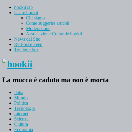
hookii lab
Usare hookii
Chi siamo
Come suggerire articoli
Moderazione
Associazione Culturale hookii
News dal Sito
Re-Post e Feed
Twitter e box
La mucca è caduta ma non è morta
Italia
Mondo
Politica
Tecnologia
Internet
Scienza
Cultura
Economia