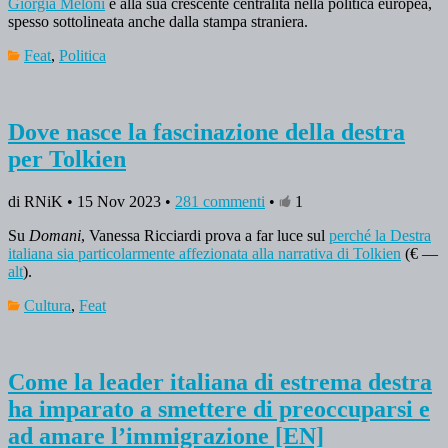
Giorgia Meloni
e alla sua crescente centralità nella politica europea,
spesso sottolineata anche dalla stampa straniera.
Feat
,
Politica
Dove nasce la fascinazione della destra
per Tolkien
di RNiK • 15 Nov 2023 •
281 commenti
•
1
Su
Domani
, Vanessa Ricciardi prova a far luce sul
perché la Destra
italiana sia particolarmente affezionata alla narrativa di Tolkien
(€ —
alt
).
Cultura
,
Feat
Come la leader italiana di estrema destra
ha imparato a smettere di preoccuparsi e
ad amare l’immigrazione [EN]