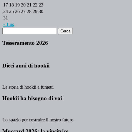
17
18
19
20
21
22
23
24
25
26
27
28
29
30
31
« Lug
Tesseramento 2026
Dieci anni di hookii
La storia di hookii a fumetti
Hookii ha bisogno di voi
Lo spazio per costruire il nostro futuro
Muccard 2026: la vincitrice