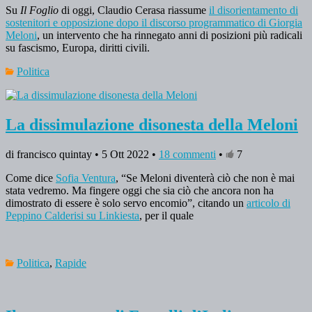
Su
Il Foglio
di oggi, Claudio Cerasa riassume
il disorientamento di
sostenitori e opposizione dopo il discorso programmatico di Giorgia
Meloni
, un intervento che ha rinnegato anni di posizioni più radicali
su fascismo, Europa, diritti civili.
Politica
La dissimulazione disonesta della Meloni
di francisco quintay • 5 Ott 2022 •
18 commenti
•
7
Come dice
Sofia Ventura
, “Se Meloni diventerà ciò che non è mai
stata vedremo. Ma fingere oggi che sia ciò che ancora non ha
dimostrato di essere è solo servo encomio”, citando un
articolo di
Peppino Calderisi su Linkiesta
, per il quale
Politica
,
Rapide