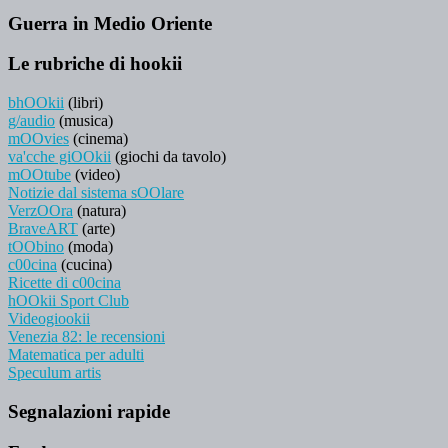
Guerra in Medio Oriente
Le rubriche di hookii
bhOOkii
(libri)
g/audio
(musica)
mOOvies
(cinema)
va'cche giOOkii
(giochi da tavolo)
mOOtube
(video)
Notizie dal sistema sOOlare
VerzOOra
(natura)
BraveART
(arte)
tOObino
(moda)
c00cina
(cucina)
Ricette di c00cina
hOOkii Sport Club
Videogiookii
Venezia 82: le recensioni
Matematica per adulti
Speculum artis
Segnalazioni rapide