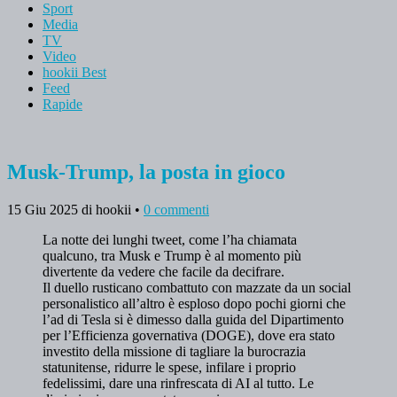
Sport
Media
TV
Video
hookii Best
Feed
Rapide
Musk-Trump, la posta in gioco
15 Giu 2025
di hookii
•
0 commenti
La notte dei lunghi tweet, come l’ha chiamata
qualcuno, tra Musk e Trump è al momento più
divertente da vedere che facile da decifrare.
Il duello rusticano combattuto con mazzate da un social
personalistico all’altro è esploso dopo pochi giorni che
l’ad di Tesla si è dimesso dalla guida del Dipartimento
per l’Efficienza governativa (DOGE), dove era stato
investito della missione di tagliare la burocrazia
statunitense, ridurre le spese, infilare i proprio
fedelissimi, dare una rinfrescata di AI al tutto. Le