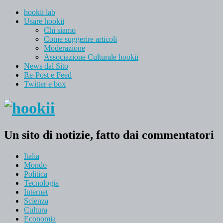
hookii lab
Usare hookii
Chi siamo
Come suggerire articoli
Moderazione
Associazione Culturale hookii
News dal Sito
Re-Post e Feed
Twitter e box
Un sito di notizie, fatto dai commentatori
Italia
Mondo
Politica
Tecnologia
Internet
Scienza
Cultura
Economia