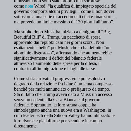
dimissioni non sono state proprio una sorpresa:
come
nota
Wired, “la qualifica di impiegato speciale del
governo comporta alcuni privilegi – come il non dover
sottostare a una serie di accertamenti etici e finanziari –
ma prevede un limite massimo di 130 giorni all’anno”.
Ma subito dopo Musk ha iniziato a denigrare il “Big,
Beautiful Bill” di Trump, un pacchetto di spesa
approvato dai repubblicani nei giorni scorsi. Non
esattamente “bello” per Musk, che lo ha definito “un
abominio disgustoso”, affermando che aumenterebbe
significativamente il deficit del bilancio federale
attraverso l’aumento delle spese per la difesa, il
contrasto all’immigrazione e i tagli alle tasse.
Come si sia arrivati al progressivo e poi esplosivo
degrado della relazione fra i due è un tema complesso
benché per molti annunciato o prefigurato da tempo.
Sta di fatto che Trump aveva dato a Musk un accesso
senza precedenti alla Casa Bianca e al governo
federale. Soprattutto, la loro strana coppia ha
simboleggiato anche una nuova era a Washington, in
cui i leader tech della Silicon Valley hanno utilizzato le
loro risorse e piattaforme per scendere in campo
direttamente.