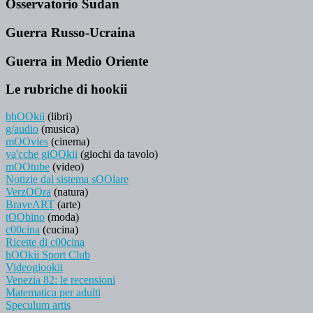
Osservatorio Sudan
Guerra Russo-Ucraina
Guerra in Medio Oriente
Le rubriche di hookii
bhOOkii
(libri)
g/audio
(musica)
mOOvies
(cinema)
va'cche giOOkii
(giochi da tavolo)
mOOtube
(video)
Notizie dal sistema sOOlare
VerzOOra
(natura)
BraveART
(arte)
tOObino
(moda)
c00cina
(cucina)
Ricette di c00cina
hOOkii Sport Club
Videogiookii
Venezia 82: le recensioni
Matematica per adulti
Speculum artis