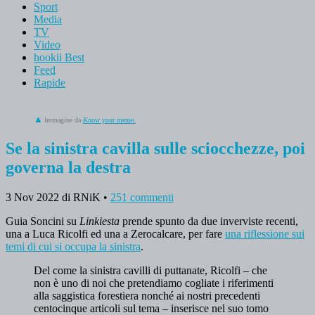
Sport
Media
TV
Video
hookii Best
Feed
Rapide
Immagine da
Know your meme.
Se la sinistra cavilla sulle sciocchezze, poi
governa la destra
3 Nov 2022
di RNiK
•
251 commenti
Guia Soncini su
Linkiesta
prende spunto da due inverviste recenti,
una a Luca Ricolfi ed una a Zerocalcare, per fare
una riflessione sui
temi di cui si occupa la sinistra
.
Del come la sinistra cavilli di puttanate, Ricolfi – che
non è uno di noi che pretendiamo cogliate i riferimenti
alla saggistica forestiera nonché ai nostri precedenti
centocinque articoli sul tema – inserisce nel suo tomo