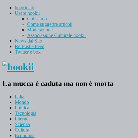
hookii lab
Usare hookii
Chi siamo
Come suggerire articoli
Moderazione
Associazione Culturale hookii
News dal Sito
Re-Post e Feed
Twitter e box
La mucca è caduta ma non è morta
Italia
Mondo
Politica
Tecnologia
Internet
Scienza
Cultura
Economia