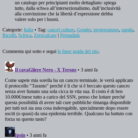
un catalogo per principianti molto dettagliato: spiega
tutto, dalla schwa all’intersezionalismo, dall’inclusività
alla convinzione che la libertà d’espressione debba
valere solo per i buoni.
Categorie:
Italia
• Tag:
cancel culture
,
Gender
,
progressismo
,
rapida
,
Ricolfi
,
Schwa
,
Zerocalcare
|
Permalink
Commenta qui sotto e segui
le linee guida del sito
.