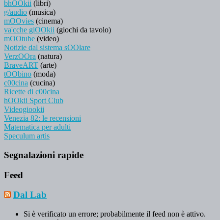
bhOOkii
(libri)
g/audio
(musica)
mOOvies
(cinema)
va'cche giOOkii
(giochi da tavolo)
mOOtube
(video)
Notizie dal sistema sOOlare
VerzOOra
(natura)
BraveART
(arte)
tOObino
(moda)
c00cina
(cucina)
Ricette di c00cina
hOOkii Sport Club
Videogiookii
Venezia 82: le recensioni
Matematica per adulti
Speculum artis
Segnalazioni rapide
Feed
Dal Lab
Si è verificato un errore; probabilmente il feed non è attivo.