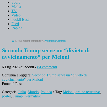
Sport
Media
TV
Video
hookii Best
Feed
Rapide
Giorgia Meloni, immagine via
Wikimedia Commons
Secondo Trump serve un “divieto di
avvicinamento” per Meloni
6 Lug 2026
di hookii
•
84 commenti
Continua a leggere:
Secondo Trump serve un “divieto di
avvicinamento” per Meloni
Fonte: il Post
Categorie:
Italia
,
Mondo
,
Politica
• Tag:
Meloni
,
ordine restrittivo
,
poster
,
Trump
|
Permalink