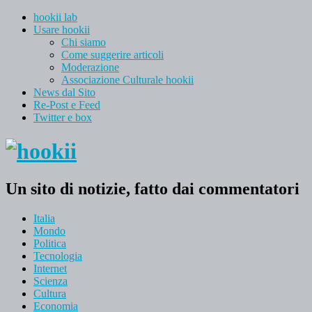
hookii lab
Usare hookii
Chi siamo
Come suggerire articoli
Moderazione
Associazione Culturale hookii
News dal Sito
Re-Post e Feed
Twitter e box
Un sito di notizie, fatto dai commentatori
Italia
Mondo
Politica
Tecnologia
Internet
Scienza
Cultura
Economia