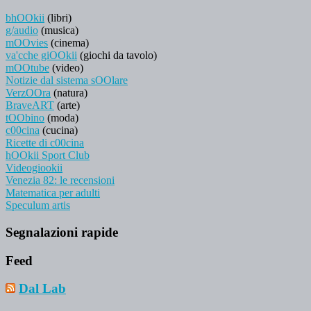
bhOOkii
(libri)
g/audio
(musica)
mOOvies
(cinema)
va'cche giOOkii
(giochi da tavolo)
mOOtube
(video)
Notizie dal sistema sOOlare
VerzOOra
(natura)
BraveART
(arte)
tOObino
(moda)
c00cina
(cucina)
Ricette di c00cina
hOOkii Sport Club
Videogiookii
Venezia 82: le recensioni
Matematica per adulti
Speculum artis
Segnalazioni rapide
Feed
Dal Lab