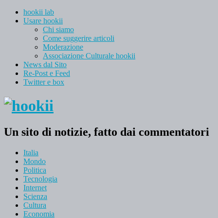
hookii lab
Usare hookii
Chi siamo
Come suggerire articoli
Moderazione
Associazione Culturale hookii
News dal Sito
Re-Post e Feed
Twitter e box
Un sito di notizie, fatto dai commentatori
Italia
Mondo
Politica
Tecnologia
Internet
Scienza
Cultura
Economia