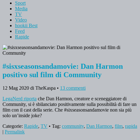
Sport
Media
TV
Video
hookii Best
Feed
Rapide
#sisxseasonsandamovie: Dan Harmon
positivo sul film di Community
12 Mag 2020
di TheKaspa
•
13 commenti
LegaNerd riporta
che Dan Harmon, creatore e sceneggiatore di
Community, si è sbilanciato positivamente sulla possibilità di fare un
film con il cast della serie. Che #sixseasonsandamovie non sia più
solo un’inside joke?
Categorie:
Rapide
,
TV
• Tag:
community
,
Dan Harmon
,
film
,
rapida
|
Permalink