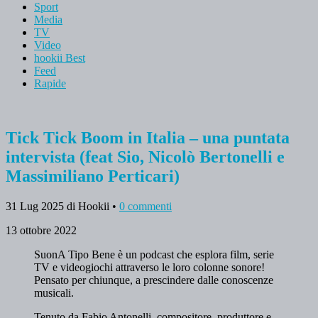
Sport
Media
TV
Video
hookii Best
Feed
Rapide
Tick Tick Boom in Italia – una puntata
intervista (feat Sio, Nicolò Bertonelli e
Massimiliano Perticari)
31 Lug 2025
di Hookii
•
0 commenti
13 ottobre 2022
SuonA Tipo Bene è un podcast che esplora film, serie
TV e videogiochi attraverso le loro colonne sonore!
Pensato per chiunque, a prescindere dalle conoscenze
musicali.
Tenuto da Fabio Antonelli, compositore, produttore e