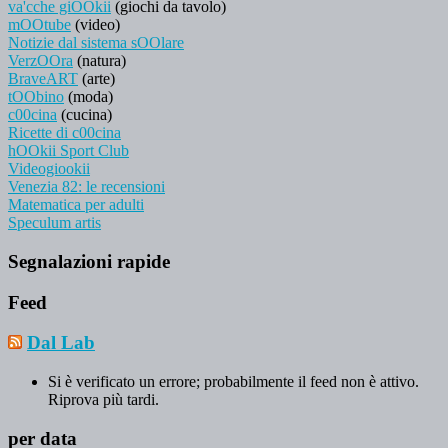
va'cche giOOkii
(giochi da tavolo)
mOOtube
(video)
Notizie dal sistema sOOlare
VerzOOra
(natura)
BraveART
(arte)
tOObino
(moda)
c00cina
(cucina)
Ricette di c00cina
hOOkii Sport Club
Videogiookii
Venezia 82: le recensioni
Matematica per adulti
Speculum artis
Segnalazioni rapide
Feed
Dal Lab
Si è verificato un errore; probabilmente il feed non è attivo.
Riprova più tardi.
per data