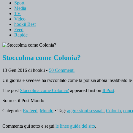
Sport
Media
TV
Video
hookii Best
Feed
Rapide
Stoccolma come Colonia?
13 Gen 2016
di hookii
•
50 Commenti
Un giornale svedese ha raccontato come la polizia abbia insabbiato le
The post
Stoccolma come Colonia?
appeared first on
Il Post
.
Source: il Post Mondo
Categorie:
Ex feed
,
Mondo
• Tag:
aggressioni sessuali
,
Colonia
,
conc
Commenta qui sotto e segui
le linee guida del sito
.