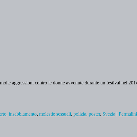
 molte aggressioni contro le donne avvenute durante un festival nel 201
erto
,
insabbiamento
,
molestie sessuali
,
polizia
,
poster
,
Svezia
|
Permalin