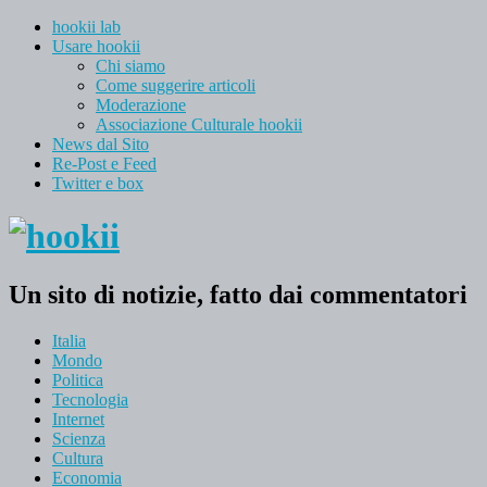
hookii lab
Usare hookii
Chi siamo
Come suggerire articoli
Moderazione
Associazione Culturale hookii
News dal Sito
Re-Post e Feed
Twitter e box
Un sito di notizie, fatto dai commentatori
Italia
Mondo
Politica
Tecnologia
Internet
Scienza
Cultura
Economia