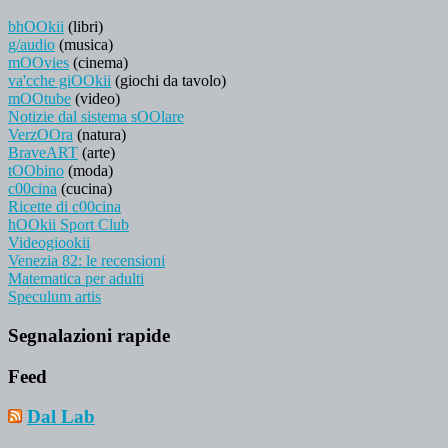
bhOOkii
(libri)
g/audio
(musica)
mOOvies
(cinema)
va'cche giOOkii
(giochi da tavolo)
mOOtube
(video)
Notizie dal sistema sOOlare
VerzOOra
(natura)
BraveART
(arte)
tOObino
(moda)
c00cina
(cucina)
Ricette di c00cina
hOOkii Sport Club
Videogiookii
Venezia 82: le recensioni
Matematica per adulti
Speculum artis
Segnalazioni rapide
Feed
Dal Lab