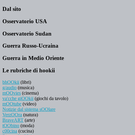
Dal sito
Osservatorio USA
Osservatorio Sudan
Guerra Russo-Ucraina
Guerra in Medio Oriente
Le rubriche di hookii
bhOOkii
(libri)
g/audio
(musica)
mOOvies
(cinema)
va'cche giOOkii
(giochi da tavolo)
mOOtube
(video)
Notizie dal sistema sOOlare
VerzOOra
(natura)
BraveART
(arte)
tOObino
(moda)
c00cina
(cucina)