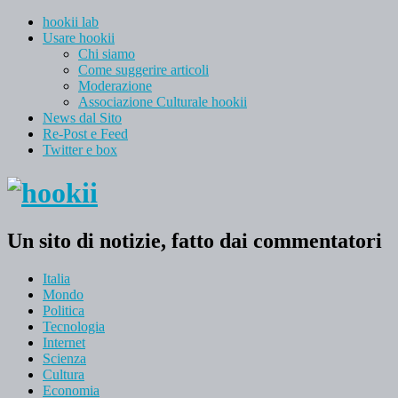
hookii lab
Usare hookii
Chi siamo
Come suggerire articoli
Moderazione
Associazione Culturale hookii
News dal Sito
Re-Post e Feed
Twitter e box
Un sito di notizie, fatto dai commentatori
Italia
Mondo
Politica
Tecnologia
Internet
Scienza
Cultura
Economia