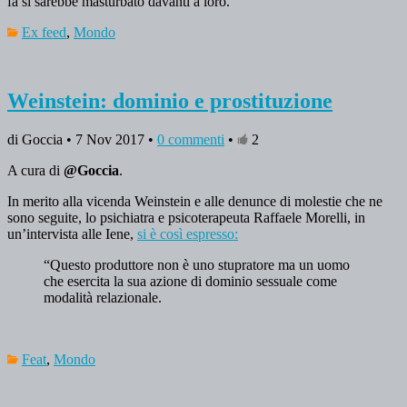
fa si sarebbe masturbato davanti a loro.
Ex feed
,
Mondo
Weinstein: dominio e prostituzione
di Goccia • 7 Nov 2017 •
0 commenti
•
2
A cura di
@Goccia
.
In merito alla vicenda Weinstein e alle denunce di molestie che ne
sono seguite, lo psichiatra e psicoterapeuta Raffaele Morelli, in
un’intervista alle Iene,
si è così espresso:
“Questo produttore non è uno stupratore ma un uomo
che esercita la sua azione di dominio sessuale come
modalità relazionale.
Feat
,
Mondo