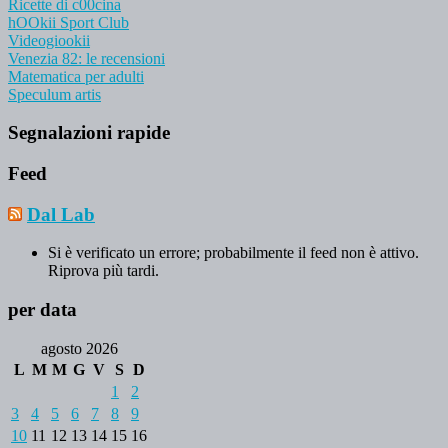
Ricette di c00cina
hOOkii Sport Club
Videogiookii
Venezia 82: le recensioni
Matematica per adulti
Speculum artis
Segnalazioni rapide
Feed
Dal Lab
Si è verificato un errore; probabilmente il feed non è attivo.
Riprova più tardi.
per data
agosto 2026
L
M
M
G
V
S
D
1
2
3
4
5
6
7
8
9
10
11
12
13
14
15
16