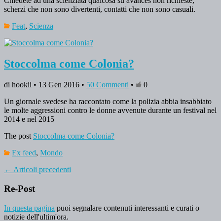
Chiedete ad una scienziata qualcosa su avances non richieste,
scherzi che non sono divertenti, contatti che non sono casuali.
Feat
,
Scienza
Stoccolma come Colonia?
di hookii • 13 Gen 2016 •
50 Commenti
•
0
Un giornale svedese ha raccontato come la polizia abbia insabbiato
le molte aggressioni contro le donne avvenute durante un festival nel
2014 e nel 2015
The post
Stoccolma come Colonia?
Ex feed
,
Mondo
←
Articoli precedenti
Re-Post
In questa pagina
puoi segnalare contenuti interessanti e curati o
notizie dell'ultim'ora.