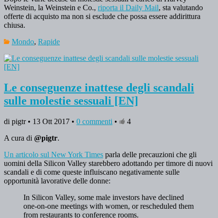
Weinstein, la Weinstein e Co.,
riporta il Daily Mail
, sta valutando
offerte di acquisto ma non si esclude che possa essere addirittura
chiusa.
Mondo
,
Rapide
Le conseguenze inattese degli scandali
sulle molestie sessuali [EN]
di pigtr • 13 Ott 2017 •
0 commenti
•
4
A cura di
@pigtr
.
Un articolo sul New York Times
parla delle precauzioni che gli
uomini della Silicon Valley starebbero adottando per timore di nuovi
scandali e di come queste influiscano negativamente sulle
opportunità lavorative delle donne:
In Silicon Valley, some male investors have declined
one-on-one meetings with women, or rescheduled them
from restaurants to conference rooms.