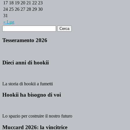
17
18
19
20
21
22
23
24
25
26
27
28
29
30
31
« Lug
Tesseramento 2026
Dieci anni di hookii
La storia di hookii a fumetti
Hookii ha bisogno di voi
Lo spazio per costruire il nostro futuro
Muccard 2026: la vincitrice