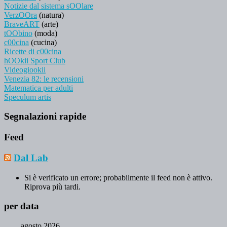
Notizie dal sistema sOOlare
VerzOOra
(natura)
BraveART
(arte)
tOObino
(moda)
c00cina
(cucina)
Ricette di c00cina
hOOkii Sport Club
Videogiookii
Venezia 82: le recensioni
Matematica per adulti
Speculum artis
Segnalazioni rapide
Feed
Dal Lab
Si è verificato un errore; probabilmente il feed non è attivo.
Riprova più tardi.
per data
agosto 2026