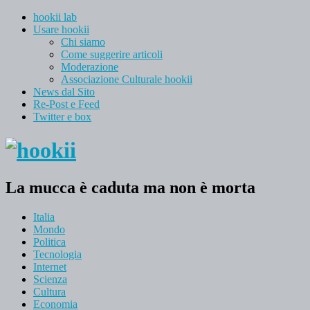
hookii lab
Usare hookii
Chi siamo
Come suggerire articoli
Moderazione
Associazione Culturale hookii
News dal Sito
Re-Post e Feed
Twitter e box
La mucca è caduta ma non è morta
Italia
Mondo
Politica
Tecnologia
Internet
Scienza
Cultura
Economia