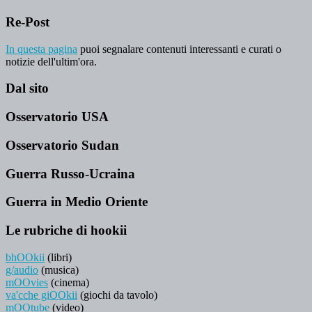
Re-Post
In questa pagina
puoi segnalare contenuti interessanti e curati o
notizie dell'ultim'ora.
Dal sito
Osservatorio USA
Osservatorio Sudan
Guerra Russo-Ucraina
Guerra in Medio Oriente
Le rubriche di hookii
bhOOkii
(libri)
g/audio
(musica)
mOOvies
(cinema)
va'cche giOOkii
(giochi da tavolo)
mOOtube
(video)