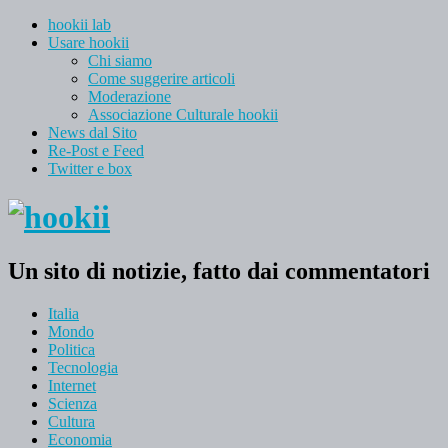
hookii lab
Usare hookii
Chi siamo
Come suggerire articoli
Moderazione
Associazione Culturale hookii
News dal Sito
Re-Post e Feed
Twitter e box
Un sito di notizie, fatto dai commentatori
Italia
Mondo
Politica
Tecnologia
Internet
Scienza
Cultura
Economia