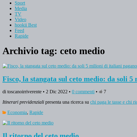
Sport
Media
TV
Video
hookii Best
Feed
Rapide
Archivio tag:
ceto medio
Fisco, la stangata sul ceto medio: da soli 5
di toscanoirriverente • 2 Dic 2022 •
0 commenti
•
7
Itinerari previdenziali
presenta una ricerca su
chi paga le tasse e chi ri
Economia
,
Rapide
Il ritorno del ceto medio