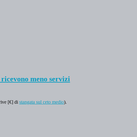
 e ricevono meno servizi
rive [€] di
stangata sul ceto medio
).