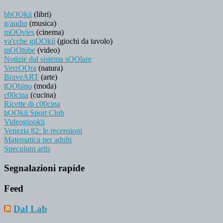
bhOOkii
(libri)
g/audio
(musica)
mOOvies
(cinema)
va'cche giOOkii
(giochi da tavolo)
mOOtube
(video)
Notizie dal sistema sOOlare
VerzOOra
(natura)
BraveART
(arte)
tOObino
(moda)
c00cina
(cucina)
Ricette di c00cina
hOOkii Sport Club
Videogiookii
Venezia 82: le recensioni
Matematica per adulti
Speculum artis
Segnalazioni rapide
Feed
Dal Lab