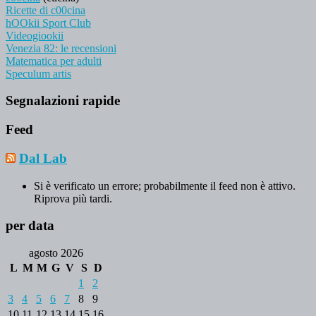
Ricette di c00cina
hOOkii Sport Club
Videogiookii
Venezia 82: le recensioni
Matematica per adulti
Speculum artis
Segnalazioni rapide
Feed
Dal Lab
Si è verificato un errore; probabilmente il feed non è attivo.
Riprova più tardi.
per data
agosto 2026
L
M
M
G
V
S
D
1
2
3
4
5
6
7
8
9
10
11
12
13
14
15
16