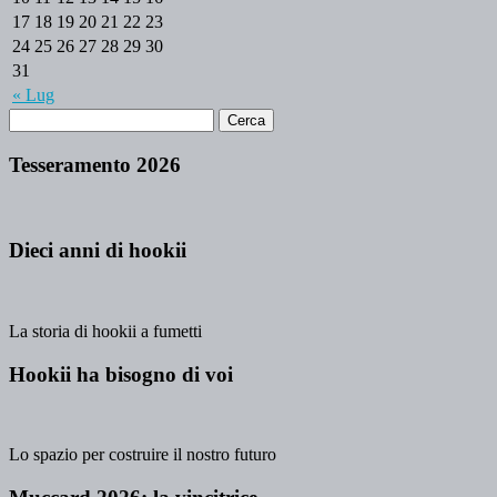
17
18
19
20
21
22
23
24
25
26
27
28
29
30
31
« Lug
Tesseramento 2026
Dieci anni di hookii
La storia di hookii a fumetti
Hookii ha bisogno di voi
Lo spazio per costruire il nostro futuro