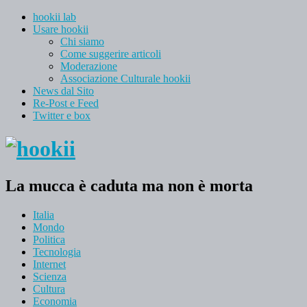
hookii lab
Usare hookii
Chi siamo
Come suggerire articoli
Moderazione
Associazione Culturale hookii
News dal Sito
Re-Post e Feed
Twitter e box
La mucca è caduta ma non è morta
Italia
Mondo
Politica
Tecnologia
Internet
Scienza
Cultura
Economia