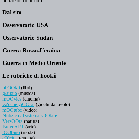
notizie dell'ultim'ora.
Dal sito
Osservatorio USA
Osservatorio Sudan
Guerra Russo-Ucraina
Guerra in Medio Oriente
Le rubriche di hookii
bhOOkii
(libri)
g/audio
(musica)
mOOvies
(cinema)
va'cche giOOkii
(giochi da tavolo)
mOOtube
(video)
Notizie dal sistema sOOlare
VerzOOra
(natura)
BraveART
(arte)
tOObino
(moda)
c00cina
(cucina)