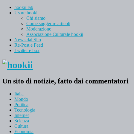
hookii lab
Usare hookii
Chi siamo
Come suggerire articoli
Moderazione
Associazione Culturale hookii
News dal Sito
Re-Post e Feed
Twitter e box
Un sito di notizie, fatto dai commentatori
Italia
Mondo
Politica
Tecnologia
Internet
Scienza
Cultura
Economia