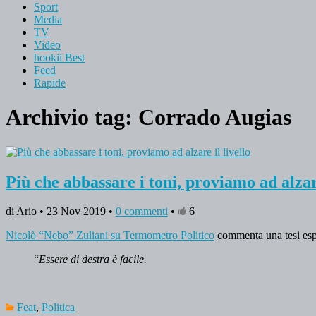
Sport
Media
TV
Video
hookii Best
Feed
Rapide
Archivio tag:
Corrado Augias
Più che abbassare i toni, proviamo ad alzare
di Ario • 23 Nov 2019 •
0 commenti
•
6
Nicolò “Nebo” Zuliani su Termometro Politico
commenta una tesi esp
“
Essere di destra è facile.
Feat
,
Politica