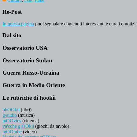
Re-Post
In questa pagina
puoi segnalare contenuti interessanti e curati o notizie
Dal sito
Osservatorio USA
Osservatorio Sudan
Guerra Russo-Ucraina
Guerra in Medio Oriente
Le rubriche di hookii
bhOOkii
(libri)
g/audio
(musica)
mOOvies
(cinema)
va'cche giOOkii
(giochi da tavolo)
mOOtube
(video)