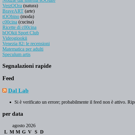
Notizie dal sistema sOOlare
VerzOOra
(natura)
BraveART
(arte)
tOObino
(moda)
c00cina
(cucina)
Ricette di c00cina
hOOkii Sport Club
Videogiookii
Venezia 82: le recensioni
Matematica per adulti
Speculum artis
Segnalazioni rapide
Feed
Dal Lab
Si è verificato un errore; probabilmente il feed non è attivo. Rip
per data
agosto 2026
L
M
M
G
V
S
D