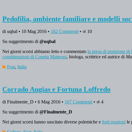
Pedofilia, ambiente familiare e modelli soc
di uqbal • 10 Mag 2016 •
182 Commenti
•
10
Su suggerimento di
@uqbal
Nei giorni scorsi abbiamo letto e commentato
la presa di posizione di
considerazioni di Cosetta Matteoni
, biologa, scrittrice ed autrice di
Ma
Feat
,
Italia
Corrado Augias e Fortuna Loffredo
di Finalmente_D • 6 Mag 2016 •
107 Commenti
•
4
Su suggerimento di
@Finalmente_D
Nei giorni scorsi hanno suscitato diverse polemiche e
forti reazioni
le 
Cultura
,
Feat
,
Italia