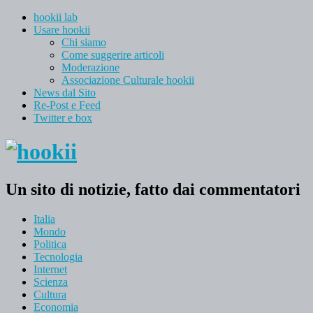
hookii lab
Usare hookii
Chi siamo
Come suggerire articoli
Moderazione
Associazione Culturale hookii
News dal Sito
Re-Post e Feed
Twitter e box
Un sito di notizie, fatto dai commentatori
Italia
Mondo
Politica
Tecnologia
Internet
Scienza
Cultura
Economia