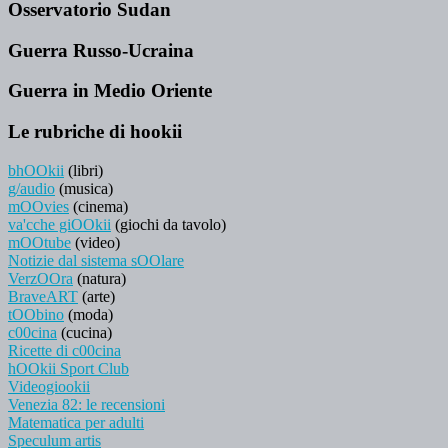
Osservatorio Sudan
Guerra Russo-Ucraina
Guerra in Medio Oriente
Le rubriche di hookii
bhOOkii
(libri)
g/audio
(musica)
mOOvies
(cinema)
va'cche giOOkii
(giochi da tavolo)
mOOtube
(video)
Notizie dal sistema sOOlare
VerzOOra
(natura)
BraveART
(arte)
tOObino
(moda)
c00cina
(cucina)
Ricette di c00cina
hOOkii Sport Club
Videogiookii
Venezia 82: le recensioni
Matematica per adulti
Speculum artis