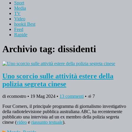
Sport
Media
TV
Video
hookii Best
Feed
Rapide
Archivio tag:
dissidenti
Uno scorcio sulle attività estere della
polizia segreta cinese
di ecomostro • 19 Mag 2024 •
13 commenti
•
7
Four Corners, il principale programma di giornalismo investigativo
della radiotelevisione pubblica australiana
ABC
, ha recentemente
pubblicato una intervista ad un ex membro della polizia segreta
cinese (
video
e
riassunto testuale
).