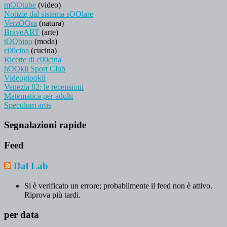
mOOtube
(video)
Notizie dal sistema sOOlare
VerzOOra
(natura)
BraveART
(arte)
tOObino
(moda)
c00cina
(cucina)
Ricette di c00cina
hOOkii Sport Club
Videogiookii
Venezia 82: le recensioni
Matematica per adulti
Speculum artis
Segnalazioni rapide
Feed
Dal Lab
Si è verificato un errore; probabilmente il feed non è attivo.
Riprova più tardi.
per data