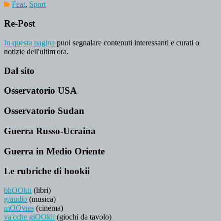
Feat
,
Sport
Re-Post
In questa pagina
puoi segnalare contenuti interessanti e curati o
notizie dell'ultim'ora.
Dal sito
Osservatorio USA
Osservatorio Sudan
Guerra Russo-Ucraina
Guerra in Medio Oriente
Le rubriche di hookii
bhOOkii
(libri)
g/audio
(musica)
mOOvies
(cinema)
va'cche giOOkii
(giochi da tavolo)