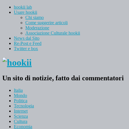
hookii lab
Usare hookii
Chi siamo
Come suggerire articoli
Moderazione
Associazione Culturale hookii
News dal Sito
Re-Post e Feed
Twitter e box
Un sito di notizie, fatto dai commentatori
Italia
Mondo
Politica
Tecnologia
Internet
Scienza
Cultura
Economia