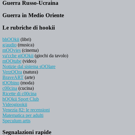
Guerra Russo-Ucraina
Guerra in Medio Oriente
Le rubriche di hookii
bhOOkii
(libri)
g/audio
(musica)
mOOvies
(cinema)
va'cche giOOkii
(giochi da tavolo)
mOOtube
(video)
Notizie dal sistema sOOlare
VerzOOra
(natura)
BraveART
(arte)
tOObino
(moda)
c00cina
(cucina)
Ricette di c00cina
hOOkii Sport Club
Videogiookii
Venezia 82: le recensioni
Matematica per adulti
Speculum artis
Segnalazioni rapide