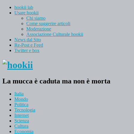
hookii lab
Usare hookii
Chi siamo
Come suggerire articoli
Moderazione
Associazione Culturale hookii
News dal Sito
Re-Post e Feed
Twitter e box
La mucca è caduta ma non è morta
Italia
Mondo
Politica
Tecnologia
Internet
Scienza
Cultura
Economia