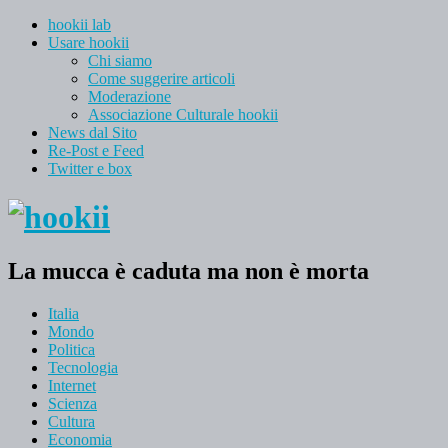
hookii lab
Usare hookii
Chi siamo
Come suggerire articoli
Moderazione
Associazione Culturale hookii
News dal Sito
Re-Post e Feed
Twitter e box
La mucca è caduta ma non è morta
Italia
Mondo
Politica
Tecnologia
Internet
Scienza
Cultura
Economia