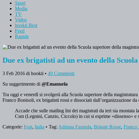
Sport
Media
TV
Video
hookii Best
Feed
Rapide
Due ex brigatisti ad un evento della Scuol
3 Feb 2016
di hookii
•
49 Commenti
Su suggerimento di
@Emanuela
Tra oggi e venerdì si svolgerà alla Scuola superiore della magistratura 
Franco Bonisoli, ex brigatisti rossi e dissociati dall’organizzazione da 
Accade che sulle mailing list dei magistrati da ieri sia montata 
Csm (Legnini, Canzio, Ciccolo) in cui si esprime «dissenso» e si 
Categorie:
Feat
,
Italia
• Tag:
Adriana Faranda
,
Brigate Rosse
,
Franco 