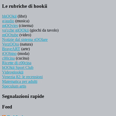
Le rubriche di hookii
bhOOkii
(libri)
g/audio
(musica)
mOOvies
(cinema)
va'cche giOOkii
(giochi da tavolo)
mOOtube
(video)
Notizie dal sistema sOOlare
VerzOOra
(natura)
BraveART
(arte)
tOObino
(moda)
c00cina
(cucina)
Ricette di c00cina
hOOkii Sport Club
Videogiookii
Venezia 82: le recensioni
Matematica per adulti
Speculum artis
Segnalazioni rapide
Feed