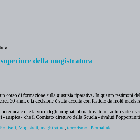
a superiore della magistratura
un corso di formazione sulla giustizia riparativa. In quanto testimoni de
circa 30 anni, e la decisione è stata accolta con fastidio da molti magistra
la polemica e che la voce degli indignati abbia trovato un autorevole ris
«auspica» che il Comitato direttivo della Scuola «rivaluti l’opportunità d
Bonisoli
,
Magistrati
,
magistratura
,
terrorismo
|
Permalink