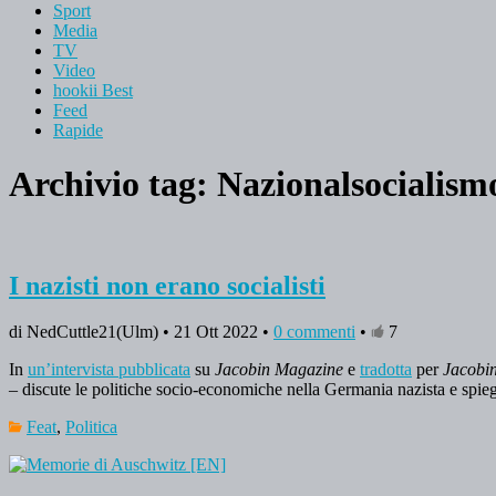
Sport
Media
TV
Video
hookii Best
Feed
Rapide
Archivio tag:
Nazionalsocialism
I nazisti non erano socialisti
di NedCuttle21(Ulm) • 21 Ott 2022 •
0 commenti
•
7
In
un’intervista pubblicata
su
Jacobin Magazine
e
tradotta
per
Jacobin
– discute le politiche socio-economiche nella Germania nazista e spiega
Feat
,
Politica