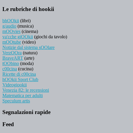
Le rubriche di hookii
bhOOkii
(libri)
g/audio
(musica)
mOOvies
(cinema)
va'cche giOOkii
(giochi da tavolo)
mOOtube
(video)
Notizie dal sistema sOOlare
VerzOOra
(natura)
BraveART
(arte)
tOObino
(moda)
c00cina
(cucina)
Ricette di c00cina
hOOkii Sport Club
Videogiookii
Venezia 82: le recensioni
Matematica per adulti
Speculum artis
Segnalazioni rapide
Feed