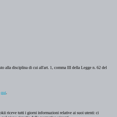
o alla disciplina di cui all'art. 1, comma III della Legge n. 62 del
a
qui
.
 riceve tutti i giorni informazioni relative ai suoi utenti: ci