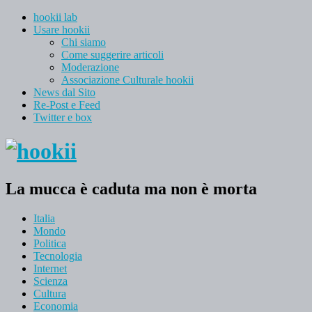
hookii lab
Usare hookii
Chi siamo
Come suggerire articoli
Moderazione
Associazione Culturale hookii
News dal Sito
Re-Post e Feed
Twitter e box
La mucca è caduta ma non è morta
Italia
Mondo
Politica
Tecnologia
Internet
Scienza
Cultura
Economia