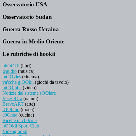
Osservatorio USA
Osservatorio Sudan
Guerra Russo-Ucraina
Guerra in Medio Oriente
Le rubriche di hookii
bhOOkii
(libri)
g/audio
(musica)
mOOvies
(cinema)
va'cche giOOkii
(giochi da tavolo)
mOOtube
(video)
Notizie dal sistema sOOlare
VerzOOra
(natura)
BraveART
(arte)
tOObino
(moda)
c00cina
(cucina)
Ricette di c00cina
hOOkii Sport Club
Videogiookii