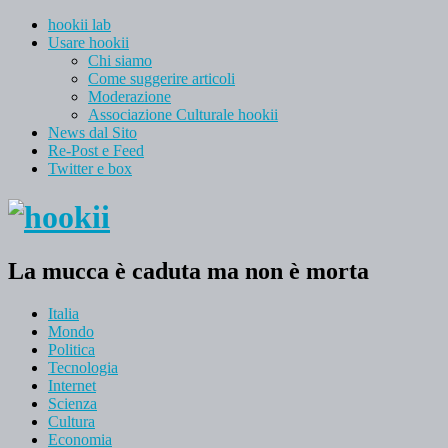
hookii lab
Usare hookii
Chi siamo
Come suggerire articoli
Moderazione
Associazione Culturale hookii
News dal Sito
Re-Post e Feed
Twitter e box
La mucca è caduta ma non è morta
Italia
Mondo
Politica
Tecnologia
Internet
Scienza
Cultura
Economia