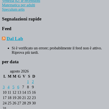
Venezia 82: le recensioni
Matematica per adulti
Speculum artis
Segnalazioni rapide
Feed
Dal Lab
Si è verificato un errore; probabilmente il feed non è attivo.
Riprova più tardi.
per data
agosto 2026
L
M
M
G
V
S
D
1
2
3
4
5
6
7
8
9
10
11
12
13
14
15
16
17
18
19
20
21
22
23
24
25
26
27
28
29
30
31