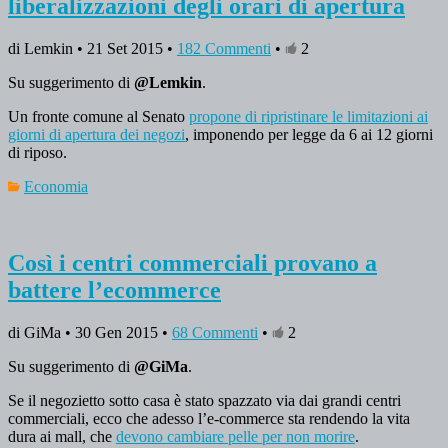
liberalizzazioni degli orari di apertura
di Lemkin • 21 Set 2015 •
182 Commenti
•
2
Su suggerimento di
@Lemkin
.
Un fronte comune al Senato
propone di ripristinare le limitazioni ai
giorni di apertura dei negozi
, imponendo per legge da 6 ai 12 giorni
di riposo.
Economia
Così i centri commerciali provano a
battere l’ecommerce
di GiMa • 30 Gen 2015 •
68 Commenti
•
2
Su suggerimento di
@GiMa
.
Se il negozietto sotto casa è stato spazzato via dai grandi centri
commerciali, ecco che adesso l’e-commerce sta rendendo la vita
dura ai mall, che
devono cambiare pelle per non morire
.