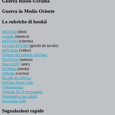
Guerra Russo-Ucraina
Guerra in Medio Oriente
Le rubriche di hookii
bhOOkii
(libri)
g/audio
(musica)
mOOvies
(cinema)
va'cche giOOkii
(giochi da tavolo)
mOOtube
(video)
Notizie dal sistema sOOlare
VerzOOra
(natura)
BraveART
(arte)
tOObino
(moda)
c00cina
(cucina)
Ricette di c00cina
hOOkii Sport Club
Videogiookii
Venezia 82: le recensioni
Matematica per adulti
Speculum artis
Segnalazioni rapide