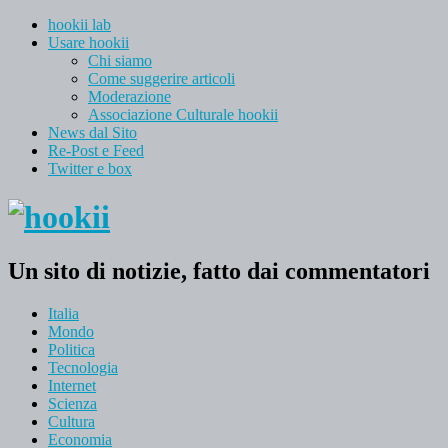
hookii lab
Usare hookii
Chi siamo
Come suggerire articoli
Moderazione
Associazione Culturale hookii
News dal Sito
Re-Post e Feed
Twitter e box
Un sito di notizie, fatto dai commentatori
Italia
Mondo
Politica
Tecnologia
Internet
Scienza
Cultura
Economia