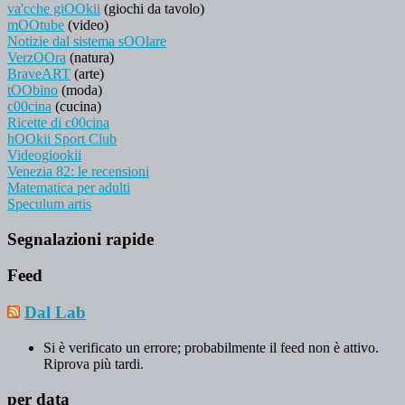
va'cche giOOkii
(giochi da tavolo)
mOOtube
(video)
Notizie dal sistema sOOlare
VerzOOra
(natura)
BraveART
(arte)
tOObino
(moda)
c00cina
(cucina)
Ricette di c00cina
hOOkii Sport Club
Videogiookii
Venezia 82: le recensioni
Matematica per adulti
Speculum artis
Segnalazioni rapide
Feed
Dal Lab
Si è verificato un errore; probabilmente il feed non è attivo.
Riprova più tardi.
per data