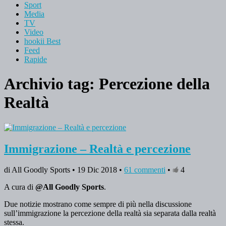
Sport
Media
TV
Video
hookii Best
Feed
Rapide
Archivio tag:
Percezione della
Realtà
Immigrazione – Realtà e percezione
di All Goodly Sports • 19 Dic 2018 •
61 commenti
•
4
A cura di
@All Goodly Sports
.
Due notizie mostrano come sempre di più nella discussione
sull’immigrazione la percezione della realtà sia separata dalla realtà
stessa.