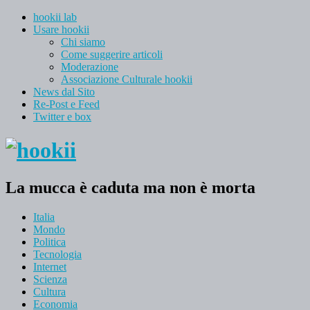
hookii lab
Usare hookii
Chi siamo
Come suggerire articoli
Moderazione
Associazione Culturale hookii
News dal Sito
Re-Post e Feed
Twitter e box
La mucca è caduta ma non è morta
Italia
Mondo
Politica
Tecnologia
Internet
Scienza
Cultura
Economia