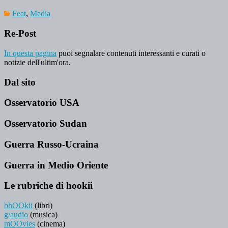
Feat
,
Media
Re-Post
In questa pagina
puoi segnalare contenuti interessanti e curati o
notizie dell'ultim'ora.
Dal sito
Osservatorio USA
Osservatorio Sudan
Guerra Russo-Ucraina
Guerra in Medio Oriente
Le rubriche di hookii
bhOOkii
(libri)
g/audio
(musica)
mOOvies
(cinema)