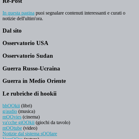
Re-Post
In questa pagina
puoi segnalare contenuti interessanti e curati o
notizie dell'ultim'ora.
Dal sito
Osservatorio USA
Osservatorio Sudan
Guerra Russo-Ucraina
Guerra in Medio Oriente
Le rubriche di hookii
bhOOkii
(libri)
g/audio
(musica)
mOOvies
(cinema)
va'cche giOOkii
(giochi da tavolo)
mOOtube
(video)
Notizie dal sistema sOOlare