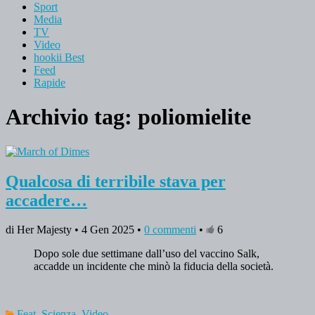
Sport
Media
TV
Video
hookii Best
Feed
Rapide
Archivio tag:
poliomielite
Qualcosa di terribile stava per
accadere…
di Her Majesty • 4 Gen 2025 •
0 commenti
•
6
Dopo sole due settimane dall’uso del vaccino Salk,
accadde un incidente che minò la fiducia della società.
Feat
,
Scienza
,
Video