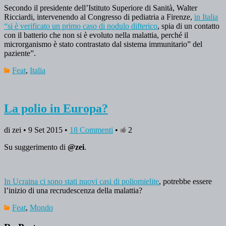
Secondo il presidente dell’Istituto Superiore di Sanità, Walter
Ricciardi, intervenendo al Congresso di pediatria a Firenze,
in Italia
“si è verificato un primo caso di nodulo difterico
, spia di un contatto
con il batterio che non si è evoluto nella malattia, perché il
microrganismo è stato contrastato dal sistema immunitario” del
paziente”.
Feat
,
Italia
La polio in Europa?
di zei • 9 Set 2015 •
18 Commenti
•
2
Su suggerimento di
@zei
.
In Ucraina ci sono stati nuovi casi di poliomielite
, potrebbe essere
l’inizio di una recrudescenza della malattia?
Feat
,
Mondo