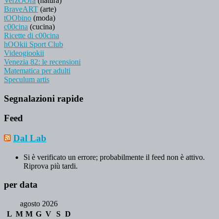
VerzOOra
(natura)
BraveART
(arte)
tOObino
(moda)
c00cina
(cucina)
Ricette di c00cina
hOOkii Sport Club
Videogiookii
Venezia 82: le recensioni
Matematica per adulti
Speculum artis
Segnalazioni rapide
Feed
Dal Lab
Si è verificato un errore; probabilmente il feed non è attivo.
Riprova più tardi.
per data
agosto 2026
L
M
M
G
V
S
D