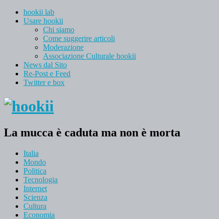
hookii lab
Usare hookii
Chi siamo
Come suggerire articoli
Moderazione
Associazione Culturale hookii
News dal Sito
Re-Post e Feed
Twitter e box
La mucca è caduta ma non è morta
Italia
Mondo
Politica
Tecnologia
Internet
Scienza
Cultura
Economia