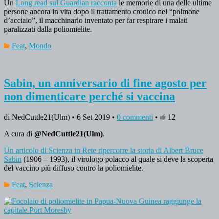
Un
Long read sul Guardian racconta
le memorie di una delle ultime
persone ancora in vita dopo il trattamento cronico nel “polmone
d’acciaio”, il macchinario inventato per far respirare i malati
paralizzati dalla poliomielite.
Feat
,
Mondo
Sabin, un anniversario di fine agosto per
non dimenticare perché si vaccina
di NedCuttle21(Ulm) • 6 Set 2019 •
0 commenti
•
12
A cura di
@NedCuttle21(Ulm)
.
Un articolo di Scienza in Rete ripercorre la storia di Albert Bruce
Sabin
(1906 – 1993), il virologo polacco al quale si deve la scoperta
del vaccino più diffuso contro la poliomielite.
Feat
,
Scienza