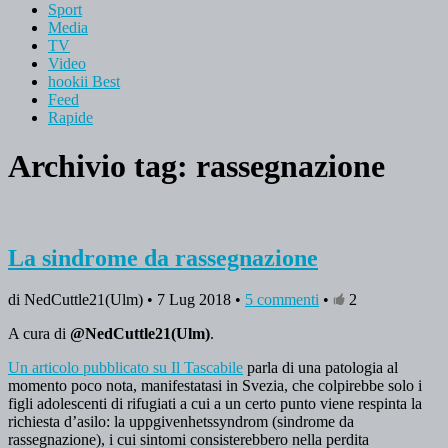
Sport
Media
TV
Video
hookii Best
Feed
Rapide
Archivio tag:
rassegnazione
La sindrome da rassegnazione
di NedCuttle21(Ulm) • 7 Lug 2018 •
5 commenti
•
2
A cura di
@NedCuttle21(Ulm)
.
Un articolo pubblicato su Il Tascabile
parla di una patologia al
momento poco nota, manifestatasi in Svezia, che colpirebbe solo i
figli adolescenti di rifugiati a cui a un certo punto viene respinta la
richiesta d’asilo: la uppgivenhetssyndrom (sindrome da
rassegnazione), i cui sintomi consisterebbero nella perdita