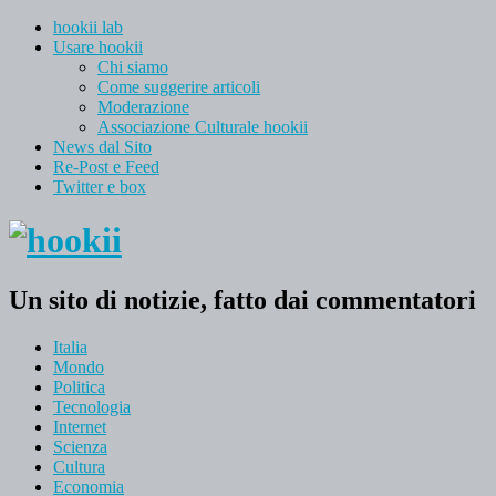
hookii lab
Usare hookii
Chi siamo
Come suggerire articoli
Moderazione
Associazione Culturale hookii
News dal Sito
Re-Post e Feed
Twitter e box
Un sito di notizie, fatto dai commentatori
Italia
Mondo
Politica
Tecnologia
Internet
Scienza
Cultura
Economia