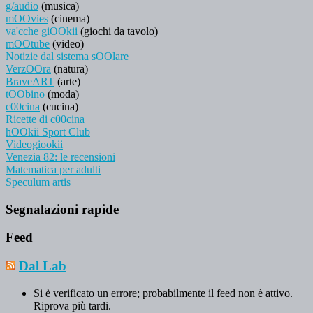
g/audio
(musica)
mOOvies
(cinema)
va'cche giOOkii
(giochi da tavolo)
mOOtube
(video)
Notizie dal sistema sOOlare
VerzOOra
(natura)
BraveART
(arte)
tOObino
(moda)
c00cina
(cucina)
Ricette di c00cina
hOOkii Sport Club
Videogiookii
Venezia 82: le recensioni
Matematica per adulti
Speculum artis
Segnalazioni rapide
Feed
Dal Lab
Si è verificato un errore; probabilmente il feed non è attivo.
Riprova più tardi.