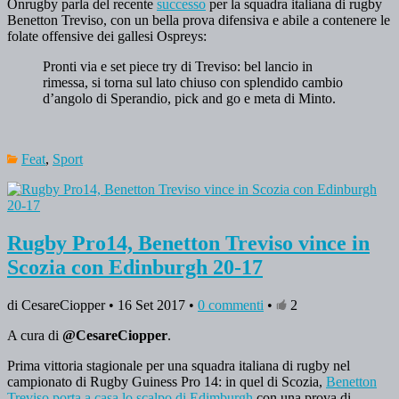
Onrugby parla del recente
successo
per la squadra italiana di rugby
Benetton Treviso, con un bella prova difensiva e abile a contenere le
folate offensive dei gallesi Ospreys:
Pronti via e set piece try di Treviso: bel lancio in
rimessa, si torna sul lato chiuso con splendido cambio
d’angolo di Sperandio, pick and go e meta di Minto.
Feat
,
Sport
Rugby Pro14, Benetton Treviso vince in
Scozia con Edinburgh 20-17
di CesareCiopper • 16 Set 2017 •
0 commenti
•
2
A cura di
@CesareCiopper
.
Prima vittoria stagionale per una squadra italiana di rugby nel
campionato di Rugby Guiness Pro 14: in quel di Scozia,
Benetton
Treviso porta a casa lo scalpo di Edimburgh
con una prova di