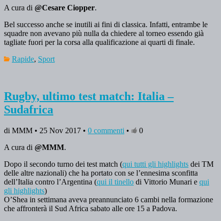
A cura di
@Cesare Ciopper
.
Bel successo anche se inutili ai fini di classica. Infatti, entrambe le
squadre non avevano più nulla da chiedere al torneo essendo già
tagliate fuori per la corsa alla qualificazione ai quarti di finale.
Rapide
,
Sport
Rugby, ultimo test match: Italia –
Sudafrica
di MMM • 25 Nov 2017 •
0 commenti
•
0
A cura di
@MMM
.
Dopo il secondo turno dei test match (
qui tutti gli highlights
dei TM
delle altre nazionali) che ha portato con se l’ennesima sconfitta
dell’Italia contro l’Argentina (
qui il tinello
di Vittorio Munari e
qui
gli highlights
)
O’Shea in settimana aveva preannunciato 6 cambi nella formazione
che affronterà il Sud Africa sabato alle ore 15 a Padova.