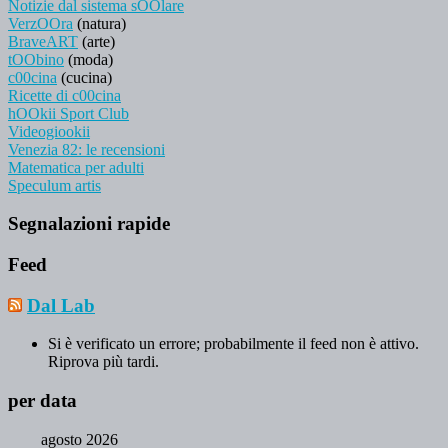
Notizie dal sistema sOOlare
VerzOOra
(natura)
BraveART
(arte)
tOObino
(moda)
c00cina
(cucina)
Ricette di c00cina
hOOkii Sport Club
Videogiookii
Venezia 82: le recensioni
Matematica per adulti
Speculum artis
Segnalazioni rapide
Feed
Dal Lab
Si è verificato un errore; probabilmente il feed non è attivo.
Riprova più tardi.
per data
agosto 2026