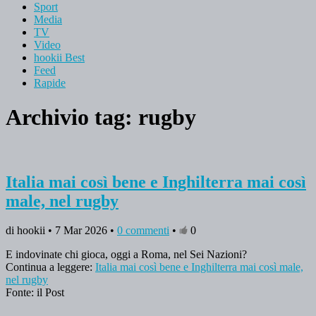
Sport
Media
TV
Video
hookii Best
Feed
Rapide
Archivio tag:
rugby
Italia mai così bene e Inghilterra mai così
male, nel rugby
di hookii • 7 Mar 2026 •
0 commenti
•
0
E indovinate chi gioca, oggi a Roma, nel Sei Nazioni?
Continua a leggere:
Italia mai così bene e Inghilterra mai così male,
nel rugby
Fonte: il Post