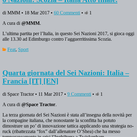
di MMM • 18 Mar 2017 •
60 Commenti
•
1
A cura di
@MMM
.
L’ultima partita per l’Italia, in questo Sei Nazioni 2017, si gioca oggi
alle 13.30 ad Edimburgo contro l’agguerritissima Scozia.
Feat
,
Sport
Quarta giornata del Sei Nazioni: Italia –
Francia [IT] [EN]
di Space Tractor • 11 Mar 2017 •
9 Commenti
•
1
A cura di
@Space Tractor
.
La terza giornata del Sei Nazioni è stata all’insegna della novità per
la compagine italiana, che nonostante la sconfitta ha potuto
dimostrare un po’ di innovazione tattica applicando una strategia no-
ruck (ribattezzata “fox” dall’allenatore O’Shea) che ha messo
temporaneamente in crisi l’Inghilterra a Twickenham.