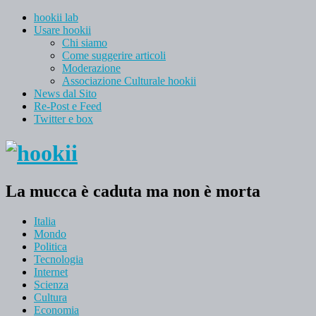
hookii lab
Usare hookii
Chi siamo
Come suggerire articoli
Moderazione
Associazione Culturale hookii
News dal Sito
Re-Post e Feed
Twitter e box
La mucca è caduta ma non è morta
Italia
Mondo
Politica
Tecnologia
Internet
Scienza
Cultura
Economia