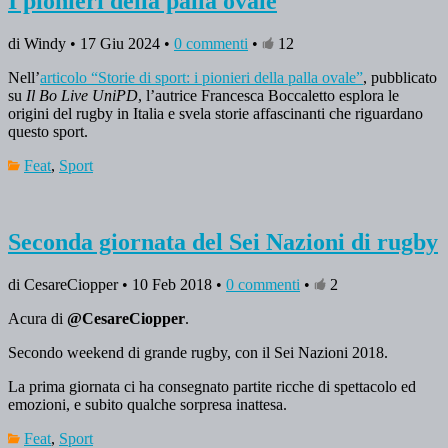
I pionieri della palla ovale
di Windy • 17 Giu 2024 •
0 commenti
•
12
Nell’
articolo “Storie di sport: i pionieri della palla ovale”
, pubblicato
su
Il Bo Live UniPD
, l’autrice Francesca Boccaletto esplora le
origini del rugby in Italia e svela storie affascinanti che riguardano
questo sport.
Feat
,
Sport
Seconda giornata del Sei Nazioni di rugby
di CesareCiopper • 10 Feb 2018 •
0 commenti
•
2
Acura di
@CesareCiopper
.
Secondo weekend di grande rugby, con il Sei Nazioni 2018.
La prima giornata ci ha consegnato partite ricche di spettacolo ed
emozioni, e subito qualche sorpresa inattesa.
Feat
,
Sport