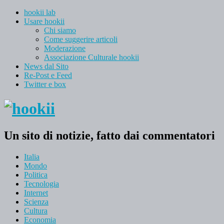
hookii lab
Usare hookii
Chi siamo
Come suggerire articoli
Moderazione
Associazione Culturale hookii
News dal Sito
Re-Post e Feed
Twitter e box
Un sito di notizie, fatto dai commentatori
Italia
Mondo
Politica
Tecnologia
Internet
Scienza
Cultura
Economia