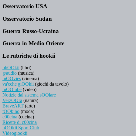
Osservatorio USA
Osservatorio Sudan
Guerra Russo-Ucraina
Guerra in Medio Oriente
Le rubriche di hookii
bhOOkii
(libri)
g/audio
(musica)
mOOvies
(cinema)
va'cche giOOkii
(giochi da tavolo)
mOOtube
(video)
Notizie dal sistema sOOlare
VerzOOra
(natura)
BraveART
(arte)
tOObino
(moda)
c00cina
(cucina)
Ricette di c00cina
hOOkii Sport Club
Videogiookii