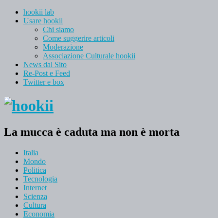
hookii lab
Usare hookii
Chi siamo
Come suggerire articoli
Moderazione
Associazione Culturale hookii
News dal Sito
Re-Post e Feed
Twitter e box
La mucca è caduta ma non è morta
Italia
Mondo
Politica
Tecnologia
Internet
Scienza
Cultura
Economia