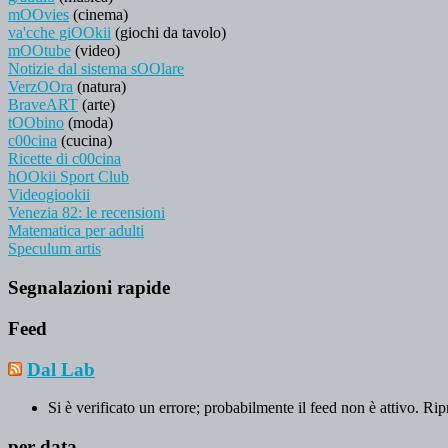
mOOvies
(cinema)
va'cche giOOkii
(giochi da tavolo)
mOOtube
(video)
Notizie dal sistema sOOlare
VerzOOra
(natura)
BraveART
(arte)
tOObino
(moda)
c00cina
(cucina)
Ricette di c00cina
hOOkii Sport Club
Videogiookii
Venezia 82: le recensioni
Matematica per adulti
Speculum artis
Segnalazioni rapide
Feed
Dal Lab
Si è verificato un errore; probabilmente il feed non è attivo. Rip
per data