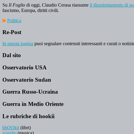
Su
Il Foglio
di oggi, Claudio Cerasa riassume
il disorientamento di s
fascismo, Europa, diritti civili.
Politica
Re-Post
In questa pagina
puoi segnalare contenuti interessanti e curati o notizie
Dal sito
Osservatorio USA
Osservatorio Sudan
Guerra Russo-Ucraina
Guerra in Medio Oriente
Le rubriche di hookii
bhOOkii
(libri)
g/audio
(musica)