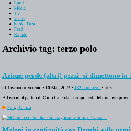
Sport
Media
TV
Video
hookii Best
Feed
Rapide
Archivio tag:
terzo polo
Azione perde (altri) pezzi: si dimettono in
di Toscanoirriverente • 16 Mag 2023 •
132 commenti
•
3
A lasciare il partito di Carlo Calenda i componenti del direttivo provin
Feat
,
Politica
Meloni in continuità con Draghi sulle armi