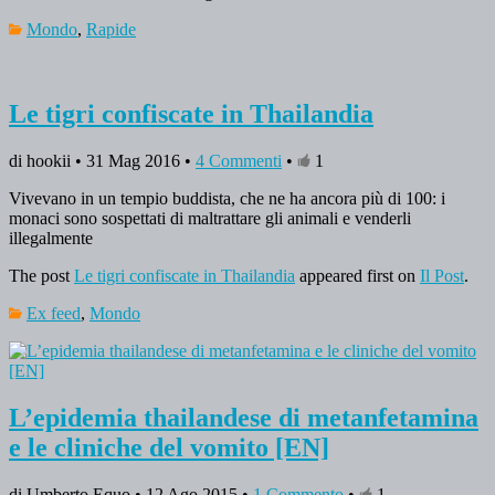
Mondo
,
Rapide
Le tigri confiscate in Thailandia
di hookii • 31 Mag 2016 •
4 Commenti
•
1
Vivevano in un tempio buddista, che ne ha ancora più di 100: i
monaci sono sospettati di maltrattare gli animali e venderli
illegalmente
The post
Le tigri confiscate in Thailandia
appeared first on
Il Post
.
Ex feed
,
Mondo
L’epidemia thailandese di metanfetamina
e le cliniche del vomito [EN]
di Umberto Equo • 12 Ago 2015 •
1 Commento
•
1