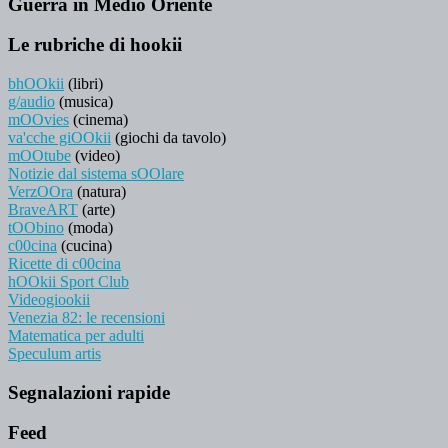
Guerra in Medio Oriente
Le rubriche di hookii
bhOOkii
(libri)
g/audio
(musica)
mOOvies
(cinema)
va'cche giOOkii
(giochi da tavolo)
mOOtube
(video)
Notizie dal sistema sOOlare
VerzOOra
(natura)
BraveART
(arte)
tOObino
(moda)
c00cina
(cucina)
Ricette di c00cina
hOOkii Sport Club
Videogiookii
Venezia 82: le recensioni
Matematica per adulti
Speculum artis
Segnalazioni rapide
Feed