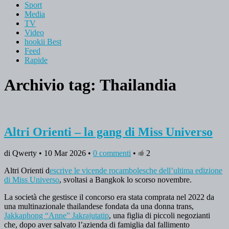
Sport
Media
TV
Video
hookii Best
Feed
Rapide
Archivio tag:
Thailandia
Altri Orienti – la gang di Miss Universo
di Qwerty • 10 Mar 2026 •
0 commenti
•
2
Altri Orienti d
escrive le vicende rocambolesche dell’ultima edizione
di Miss Universo
, svoltasi a Bangkok lo scorso novembre.
La società che gestisce il concorso era stata comprata nel 2022 da
una multinazionale thailandese fondata da una donna trans,
Jakkaphong “Anne” Jakrajutatip
, una figlia di piccoli negozianti
che, dopo aver salvato l’azienda di famiglia dal fallimento