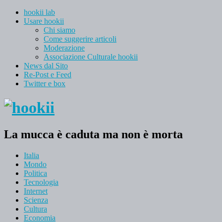
hookii lab
Usare hookii
Chi siamo
Come suggerire articoli
Moderazione
Associazione Culturale hookii
News dal Sito
Re-Post e Feed
Twitter e box
La mucca è caduta ma non è morta
Italia
Mondo
Politica
Tecnologia
Internet
Scienza
Cultura
Economia