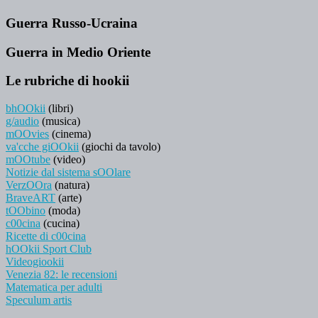
Guerra Russo-Ucraina
Guerra in Medio Oriente
Le rubriche di hookii
bhOOkii
(libri)
g/audio
(musica)
mOOvies
(cinema)
va'cche giOOkii
(giochi da tavolo)
mOOtube
(video)
Notizie dal sistema sOOlare
VerzOOra
(natura)
BraveART
(arte)
tOObino
(moda)
c00cina
(cucina)
Ricette di c00cina
hOOkii Sport Club
Videogiookii
Venezia 82: le recensioni
Matematica per adulti
Speculum artis