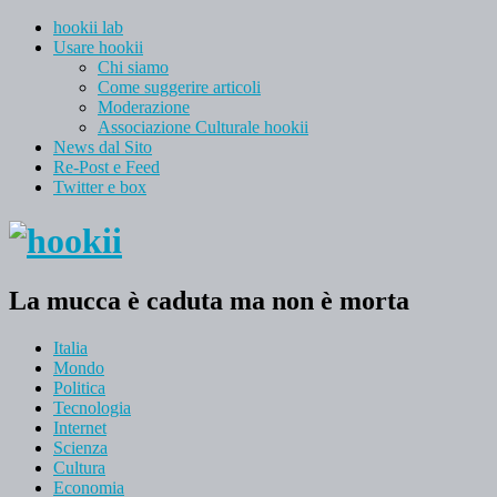
hookii lab
Usare hookii
Chi siamo
Come suggerire articoli
Moderazione
Associazione Culturale hookii
News dal Sito
Re-Post e Feed
Twitter e box
La mucca è caduta ma non è morta
Italia
Mondo
Politica
Tecnologia
Internet
Scienza
Cultura
Economia