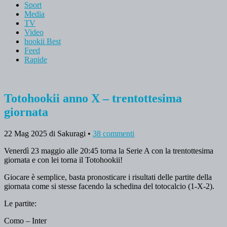
Sport
Media
TV
Video
hookii Best
Feed
Rapide
Totohookii anno X – trentottesima
giornata
22 Mag 2025
di Sakuragi
•
38 commenti
Venerdì 23 maggio alle 20:45 torna la Serie A con la trentottesima
giornata e con lei torna il Totohookii!
Giocare è semplice, basta pronosticare i risultati delle partite della
giornata come si stesse facendo la schedina del totocalcio (1-X-2).
Le partite:
Como – Inter