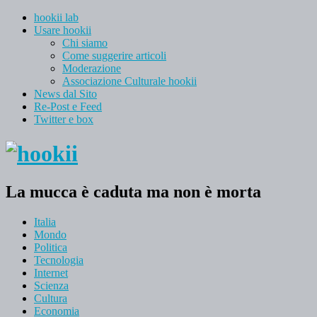
hookii lab
Usare hookii
Chi siamo
Come suggerire articoli
Moderazione
Associazione Culturale hookii
News dal Sito
Re-Post e Feed
Twitter e box
La mucca è caduta ma non è morta
Italia
Mondo
Politica
Tecnologia
Internet
Scienza
Cultura
Economia