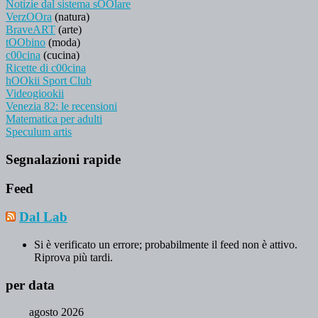
Notizie dal sistema sOOlare
VerzOOra
(natura)
BraveART
(arte)
tOObino
(moda)
c00cina
(cucina)
Ricette di c00cina
hOOkii Sport Club
Videogiookii
Venezia 82: le recensioni
Matematica per adulti
Speculum artis
Segnalazioni rapide
Feed
Dal Lab
Si è verificato un errore; probabilmente il feed non è attivo.
Riprova più tardi.
per data
agosto 2026