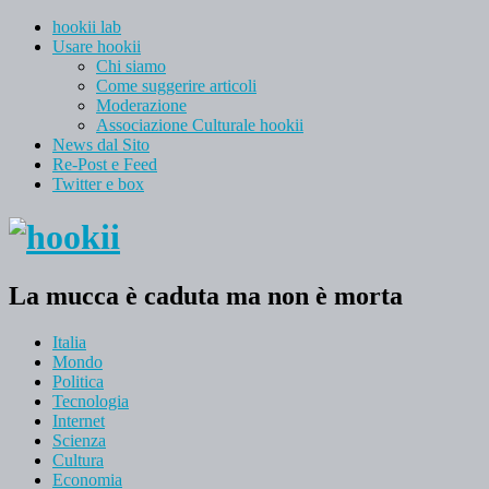
hookii lab
Usare hookii
Chi siamo
Come suggerire articoli
Moderazione
Associazione Culturale hookii
News dal Sito
Re-Post e Feed
Twitter e box
La mucca è caduta ma non è morta
Italia
Mondo
Politica
Tecnologia
Internet
Scienza
Cultura
Economia