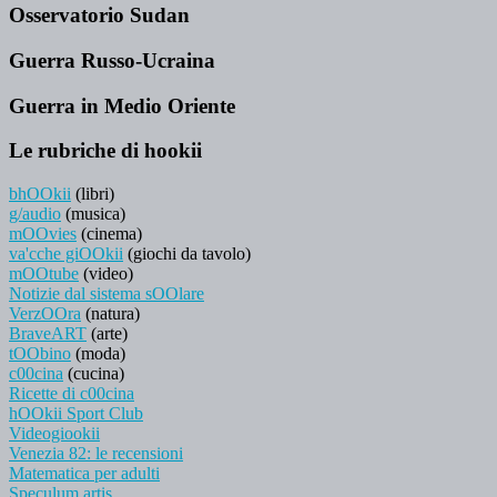
Osservatorio Sudan
Guerra Russo-Ucraina
Guerra in Medio Oriente
Le rubriche di hookii
bhOOkii
(libri)
g/audio
(musica)
mOOvies
(cinema)
va'cche giOOkii
(giochi da tavolo)
mOOtube
(video)
Notizie dal sistema sOOlare
VerzOOra
(natura)
BraveART
(arte)
tOObino
(moda)
c00cina
(cucina)
Ricette di c00cina
hOOkii Sport Club
Videogiookii
Venezia 82: le recensioni
Matematica per adulti
Speculum artis