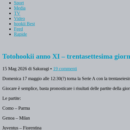
Sport
Media
TV
Video
hookii Best
Feed
Rapide
Totohookii anno XI – trentasettesima gior
15 Mag 2026
di Sakuragi
•
19 commenti
Domenica 17 maggio alle 12:30(?) torna la Serie A con la trentaseiesim
Giocare è semplice, basta pronosticare i risultati delle partite della gi
Le partite:
Como – Parma
Genoa – Milan
Juventus – Fiorentina