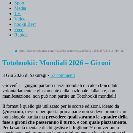
Sport
Media
TV
Video
hookii Best
Feed
Rapide
https://upload.wikimedia.org/wikipedia/commons/a/ab/Nota_16593897080442_410.jpg
Totohookii: Mondiali 2026 – Gironi
8 Giu 2026
di Sakuragi
•
57 commenti
Giovedì 11 giugno partono i terzi mondiali di calcio boicottati
volontariamente e giustamente dalla nazionale italiana e, con la
manifestazione, non può non partire un Totohookii mondiali!
Il format è quello già utilizzato per le scorse edizioni, ideato da
@nessuno
, ovvero per questa prima parte non si deve pronosticare
ogni singola partita ma
prevedere quali saranno le squadre della
fase a gironi che passeranno il turno, e con quale piazzamento
.
Per la sanità mentale di chi gestisce il foglione™ non verranno
considerate nel pronostico le otto migliori terze, che a loro volta si