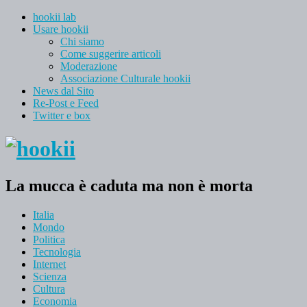
hookii lab
Usare hookii
Chi siamo
Come suggerire articoli
Moderazione
Associazione Culturale hookii
News dal Sito
Re-Post e Feed
Twitter e box
La mucca è caduta ma non è morta
Italia
Mondo
Politica
Tecnologia
Internet
Scienza
Cultura
Economia