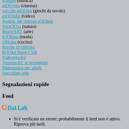
g/audio
(musica)
mOOvies
(cinema)
va'cche giOOkii
(giochi da tavolo)
mOOtube
(video)
Notizie dal sistema sOOlare
VerzOOra
(natura)
BraveART
(arte)
tOObino
(moda)
c00cina
(cucina)
Ricette di c00cina
hOOkii Sport Club
Videogiookii
Venezia 82: le recensioni
Matematica per adulti
Speculum artis
Segnalazioni rapide
Feed
Dal Lab
Si è verificato un errore; probabilmente il feed non è attivo.
Riprova più tardi.