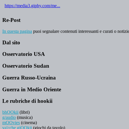
Re-Post
In questa pagina
puoi segnalare contenuti interessanti e curati o notizie
Dal sito
Osservatorio USA
Osservatorio Sudan
Guerra Russo-Ucraina
Guerra in Medio Oriente
Le rubriche di hookii
bhOOkii
(libri)
g/audio
(musica)
mOOvies
(cinema)
va'cche giOOkii
(giochi da tavolo)