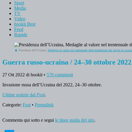
Sport
Media
TV
Video
hookii Best
Feed
Rapide
Presidenza dell’Ucraina,
Medaglie al valore nel trentennale della fondazione dei servizi di sicure
Guerra russo-ucraina / 24–30 ottobre 2022
27 Ott 2022
di hookii
•
570 commenti
Invasione russa dell’Ucraina del 2022, 24–30 ottobre.
Ultime notizie dal
Post
.
Categorie:
Feat
•
Permalink
Commenta qui sotto e segui
le linee guida del sito
.