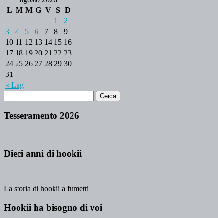
L
M
M
G
V
S
D
1
2
3
4
5
6
7
8
9
10
11
12
13
14
15
16
17
18
19
20
21
22
23
24
25
26
27
28
29
30
31
« Lug
Tesseramento 2026
Dieci anni di hookii
La storia di hookii a fumetti
Hookii ha bisogno di voi