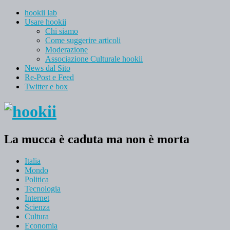
hookii lab
Usare hookii
Chi siamo
Come suggerire articoli
Moderazione
Associazione Culturale hookii
News dal Sito
Re-Post e Feed
Twitter e box
La mucca è caduta ma non è morta
Italia
Mondo
Politica
Tecnologia
Internet
Scienza
Cultura
Economia