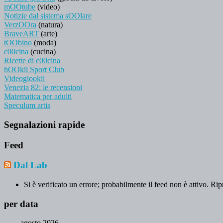
mOOtube
(video)
Notizie dal sistema sOOlare
VerzOOra
(natura)
BraveART
(arte)
tOObino
(moda)
c00cina
(cucina)
Ricette di c00cina
hOOkii Sport Club
Videogiookii
Venezia 82: le recensioni
Matematica per adulti
Speculum artis
Segnalazioni rapide
Feed
Dal Lab
Si è verificato un errore; probabilmente il feed non è attivo. Rip
per data
agosto 2026