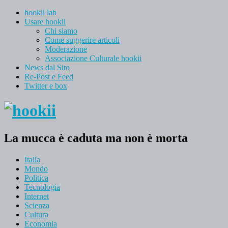
hookii lab
Usare hookii
Chi siamo
Come suggerire articoli
Moderazione
Associazione Culturale hookii
News dal Sito
Re-Post e Feed
Twitter e box
La mucca è caduta ma non è morta
Italia
Mondo
Politica
Tecnologia
Internet
Scienza
Cultura
Economia