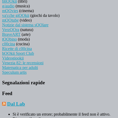
bhOOkii
(libri)
g/audio
(musica)
mOOvies
(cinema)
va'cche giOOkii
(giochi da tavolo)
mOOtube
(video)
Notizie dal sistema sOOlare
VerzOOra
(natura)
BraveART
(arte)
tOObino
(moda)
c00cina
(cucina)
Ricette di c00cina
hOOkii Sport Club
Videogiookii
Venezia 82: le recensioni
Matematica per adulti
Speculum artis
Segnalazioni rapide
Feed
Dal Lab
Si è verificato un errore; probabilmente il feed non è attivo.